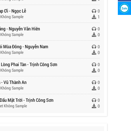
p Ơi - Ngọc Lễ
0
 Không Sample
1
ắng - Nguyễn Văn Hiên
0
 Không Sample
0
ồi Mùa Đông - Nguyễn Nam
0
 Không Sample
0
 Lòng Phai Tàn - Trịnh Công Sơn
0
 Không Sample
0
ạ - Vũ Thành An
0
 Không Sample
0
Dấu Mặt Trời - Trịnh Công Sơn
0
et Không Sample
0