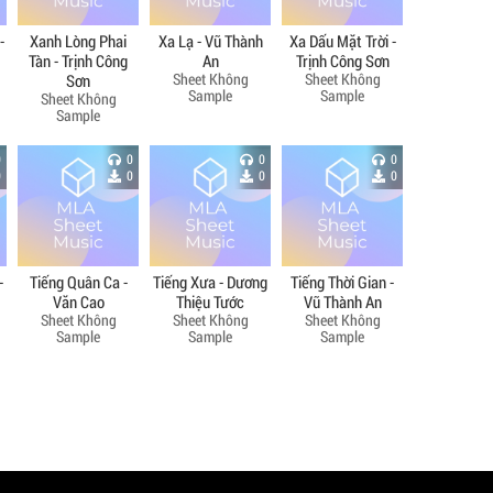
-
Xanh Lòng Phai
Xa Lạ - Vũ Thành
Xa Dấu Mặt Trời -
Tàn - Trịnh Công
An
Trịnh Công Sơn
Sheet Không
Sheet Không
Sơn
Sample
Sample
Sheet Không
Sample
0
0
0
0
0
0
0
0
-
Tiếng Quân Ca -
Tiếng Xưa - Dương
Tiếng Thời Gian -
Văn Cao
Thiệu Tước
Vũ Thành An
Sheet Không
Sheet Không
Sheet Không
Sample
Sample
Sample