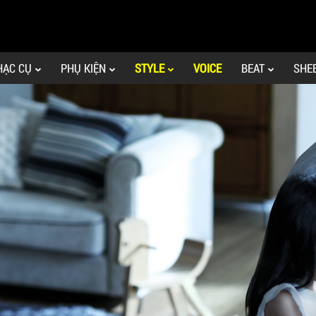
HẠC CỤ
PHỤ KIỆN
STYLE
VOICE
BEAT
SHE