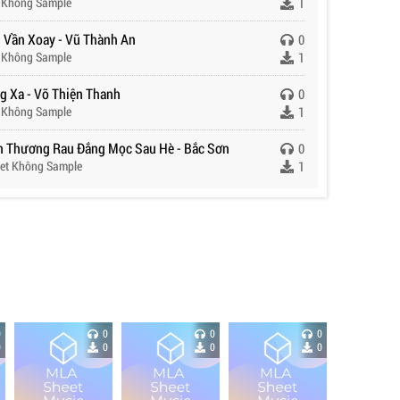
 Không Sample
1
 Vần Xoay - Vũ Thành An
0
 Không Sample
1
g Xa - Võ Thiện Thanh
0
 Không Sample
1
n Thương Rau Đắng Mọc Sau Hè - Bắc Sơn
0
et Không Sample
1
0
0
0
0
0
0
0
0