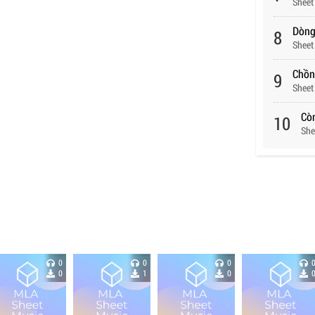
Sheet
Dòng
8
Sheet
Chồn
9
Sheet
Cò
10
She
0
0
0
0
1
0