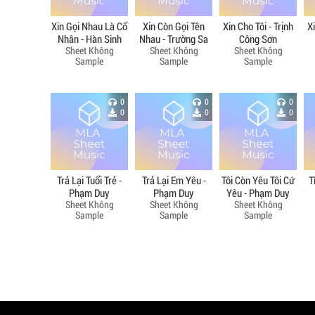
Xin Gọi Nhau Là Cố
Xin Còn Gọi Tên
Xin Cho Tôi - Trịnh
X
Nhân - Hàn Sinh
Nhau - Trường Sa
Công Sơn
Sheet Không
Sheet Không
Sheet Không
Sample
Sample
Sample
0
0
0
0
0
0
Trả Lại Tuổi Trẻ -
Trả Lại Em Yêu -
Tôi Còn Yêu Tôi Cứ
T
Phạm Duy
Phạm Duy
Yêu - Phạm Duy
Sheet Không
Sheet Không
Sheet Không
Sample
Sample
Sample