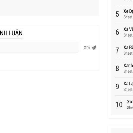
Xe Đạ
5
Sheet
Xa V
6
ÌNH LUẬN
Sheet
Xa R
Gửi
7
Sheet
Xanh
8
Sheet
Xa L
9
Sheet
Xa 
10
She