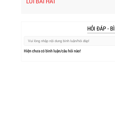
LỜI BÀI HÁT
HỎI ĐÁP - B
Hiện chưa có bình luận/câu hỏi nào!