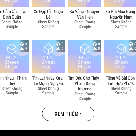
in Cảm Ơn - Trần
Xe Đạp Ơi - Ngọc
Xa Vắng - Nguyễn
Xa Rồi Mùa Đông 
Đình Quân
Lễ
Văn Hiên
Nguyễn Nam
Sheet Không
Sheet Không
Sheet Không
Sheet Không
Sample
Sample
Sample
Sample
0
0
0
0
0
0
ìm Nhau - Phạm
Tìm Lại Ngày Xưa -
Tìm Đâu Cho Thấy -
Tiếng Về Sài Gòn 
Duy
Lê Mộng Nguyên
Phạm Đăng
Lưu Hữu Phước
Sheet Không
Sheet Không
Sheet Không
Khương
Sample
Sample
Sample
Sheet Không
Sample
XEM THÊM ›