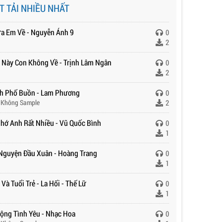
T TẢI NHIỀU NHẤT
ưa Em Về - Nguyễn Ánh 9
0
2
 Này Con Không Về - Trịnh Lâm Ngân
0
2
h Phố Buồn - Lam Phương
0
 Không Sample
2
hớ Anh Rất Nhiều - Vũ Quốc Bình
0
1
Nguyện Đầu Xuân - Hoàng Trang
0
1
Và Tuổi Trẻ - La Hối - Thế Lữ
0
1
ộng Tình Yêu - Nhạc Hoa
0