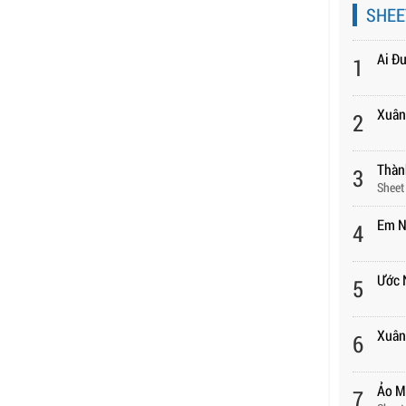
SHEE
Ai Đ
1
Xuân
2
Thàn
3
Sheet
Em N
4
Ước 
5
Xuân 
6
Ảo M
7