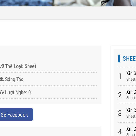
SHEE
Thể Loại: Sheet
Xin 
1
Sáng Tác:
Sheet
Xin 
Lượt Nghe: 0
2
Sheet
Xin C
3
 Sẻ Facebook
Sheet
Xin 
4
Sheet