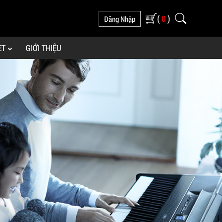
(
)
0
Đăng Nhập
ET
GIỚI THIỆU