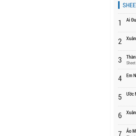
SHEE
Ai Đ
1
Xuân
2
Thàn
3
Sheet
Em N
4
Ước 
5
Xuân 
6
Ảo M
7