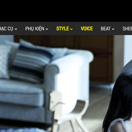
HẠC CỤ
PHỤ KIỆN
STYLE
VOICE
BEAT
SHE