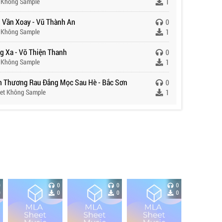
 Không Sample
1
 Vần Xoay - Vũ Thành An
0
 Không Sample
1
g Xa - Võ Thiện Thanh
0
 Không Sample
1
n Thương Rau Đắng Mọc Sau Hè - Bắc Sơn
0
et Không Sample
1
0
0
0
0
0
0
0
0