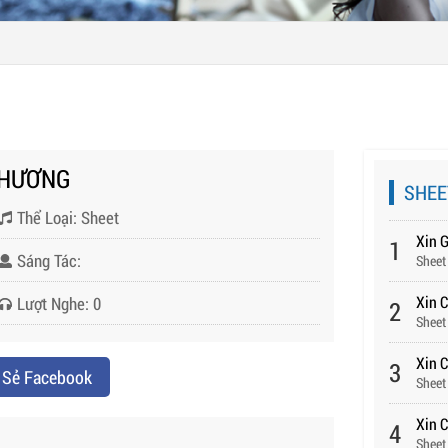
KHƯƠNG
SHEE
Thể Loại: Sheet
Xin 
1
Sáng Tác:
Sheet
Xin 
Lượt Nghe: 0
2
Sheet
Xin C
3
 Sẻ Facebook
Sheet
Xin 
4
Sheet