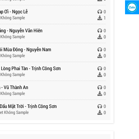
p Ơi - Ngọc Lễ
0
 Không Sample
1
ắng - Nguyễn Văn Hiên
0
 Không Sample
0
ồi Mùa Đông - Nguyễn Nam
0
 Không Sample
0
 Lòng Phai Tàn - Trịnh Công Sơn
0
 Không Sample
0
ạ - Vũ Thành An
0
 Không Sample
0
Dấu Mặt Trời - Trịnh Công Sơn
0
et Không Sample
0