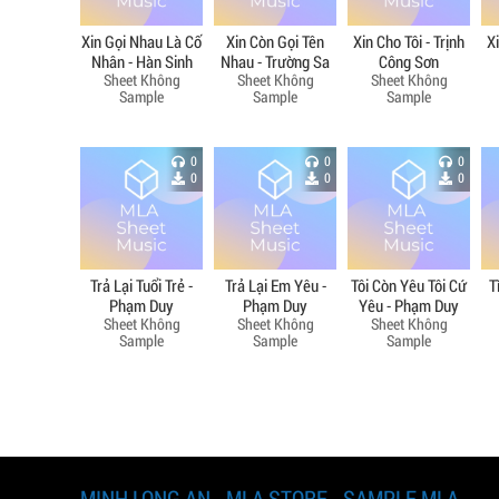
Xin Gọi Nhau Là Cố
Xin Còn Gọi Tên
Xin Cho Tôi - Trịnh
X
Nhân - Hàn Sinh
Nhau - Trường Sa
Công Sơn
Sheet Không
Sheet Không
Sheet Không
Sample
Sample
Sample
0
0
0
0
0
0
Trả Lại Tuổi Trẻ -
Trả Lại Em Yêu -
Tôi Còn Yêu Tôi Cứ
T
Phạm Duy
Phạm Duy
Yêu - Phạm Duy
Sheet Không
Sheet Không
Sheet Không
Sample
Sample
Sample
MINH LONG AN - MLA STORE - SAMPLE MLA