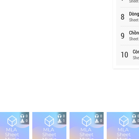
Sheet
Dòng
8
Sheet
Chồn
9
Sheet
Cò
10
She
0
0
0
0
1
0