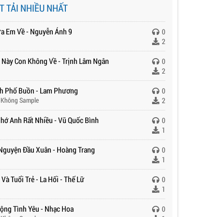
T TẢI NHIỀU NHẤT
ưa Em Về - Nguyễn Ánh 9
0
2
 Này Con Không Về - Trịnh Lâm Ngân
0
2
h Phố Buồn - Lam Phương
0
 Không Sample
2
hớ Anh Rất Nhiều - Vũ Quốc Bình
0
1
Nguyện Đầu Xuân - Hoàng Trang
0
1
Và Tuổi Trẻ - La Hối - Thế Lữ
0
1
ộng Tình Yêu - Nhạc Hoa
0