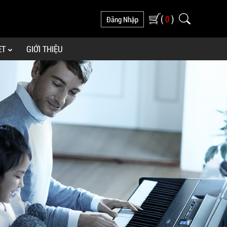
(
)
0
Đăng Nhập
ET
GIỚI THIỆU