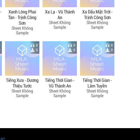
-
Xanh Lòng Phai
Xa Lạ - Vũ Thành
Xa Dấu Mặt Trời -
Tàn - Trịnh Công
An
Trịnh Công Sơn
Sheet Không
Sheet Không
Sơn
Sample
Sample
Sheet Không
Sample
0
0
0
0
0
0
0
0
Tiếng Xưa - Dương
Tiếng Thời Gian -
Tiếng Thời Gian -
Thiệu Tước
Vũ Thành An
Lâm Tuyền
Sheet Không
Sheet Không
Sheet Không
Sample
Sample
Sample
NG