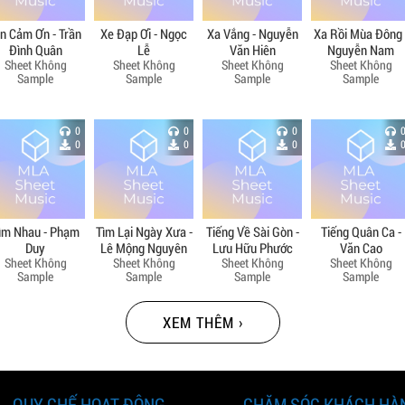
in Cảm Ơn - Trần
Xe Đạp Ơi - Ngọc
Xa Vắng - Nguyễn
Xa Rồi Mùa Đông 
Đình Quân
Lễ
Văn Hiên
Nguyễn Nam
Sheet Không
Sheet Không
Sheet Không
Sheet Không
Sample
Sample
Sample
Sample
0
0
0
0
0
0
ìm Nhau - Phạm
Tìm Lại Ngày Xưa -
Tiếng Về Sài Gòn -
Tiếng Quân Ca -
Duy
Lê Mộng Nguyên
Lưu Hữu Phước
Văn Cao
Sheet Không
Sheet Không
Sheet Không
Sheet Không
Sample
Sample
Sample
Sample
XEM THÊM ›
QUY CHẾ HOẠT ĐỘNG
CHĂM SÓC KHÁCH HÀ