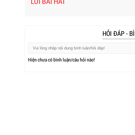
LỜI BÀI HÁT
HỎI ĐÁP - B
Hiện chưa có bình luận/câu hỏi nào!