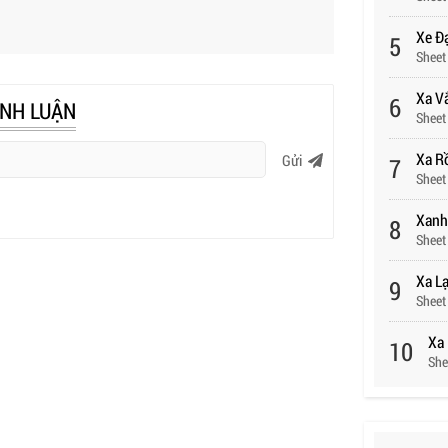
Xe Đạ
5
Sheet
Xa V
6
ÌNH LUẬN
Sheet
Xa R
Gửi
7
Sheet
Xanh
8
Sheet
Xa L
9
Sheet
Xa 
10
She