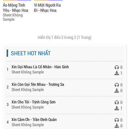
Ảo Mộng Tình
Vì Một Người Ra
Yêu - Nhạc Hoa
Đi - Nhạc Hoa
Sheet Không
Sample
Hiển thị 1 đến 2 trong 2 (1 Trang)
SHEET HOT NHẤT
Xin Gọi Nhau Là Cố Nhân - Hàn Sinh
0
1
Sheet Không Sample
1
Xin Còn Gọi Tên Nhau - Trường Sa
0
2
Sheet Không Sample
0
Xin Cho Tôi - Trịnh Công Sơn
0
3
Sheet Không Sample
1
Xin Cảm Ơn - Trần Đình Quân
0
4
Sheet Không Sample
0