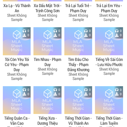
Xa Lạ - Vũ Thành
Xa Dấu Mặt Trời -
Trả Lại Tuổi Trẻ -
Trả Lại Em Yêu -
An
Trịnh Công Sơn
Phạm Duy
Phạm Duy
Sheet Không
Sheet Không
Sheet Không
Sheet Không
Sample
Sample
Sample
Sample
0
0
0
0
0
0
0
0
Tôi Còn Yêu Tôi
Tìm Nhau - Phạm
Tìm Đâu Cho
Tiếng Về Sài Gòn
Cứ Yêu - Phạm
Duy
Thấy - Phạm
- Lưu Hữu Phước
Sheet Không
Sheet Không
Duy
Đăng Khương
Sample
Sample
Sheet Không
Sheet Không
Sample
Sample
0
0
0
0
0
0
0
0
Tiếng Quân Ca -
Tiếng Xưa -
Tiếng Thời Gian -
Tiếng Thời Gian -
Văn Cao
Dương Thiệu
Vũ Thành An
Lâm Tuyền