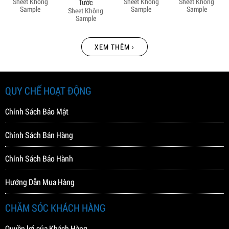
Sheet Không
Sheet Không
Sheet Không
Tước
Sample
Sample
Sample
Sheet Không
Sample
XEM THÊM ›
QUY CHẾ HOẠT ĐỘNG
Chính Sách Bảo Mật
Chính Sách Bán Hàng
Chính Sách Bảo Hành
Hướng Dẫn Mua Hàng
CHĂM SÓC KHÁCH HÀNG
Quyền lợi của Khách Hàng