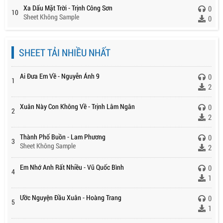
Xa Dấu Mặt Trời - Trịnh Công Sơn
0
10
Sheet Không Sample
0
SHEET TẢI NHIỀU NHẤT
Ai Đưa Em Về - Nguyễn Ánh 9
0
1
2
Xuân Này Con Không Về - Trịnh Lâm Ngân
0
2
2
Thành Phố Buồn - Lam Phương
0
3
Sheet Không Sample
2
Em Nhớ Anh Rất Nhiều - Vũ Quốc Bình
0
4
1
Ước Nguyện Đầu Xuân - Hoàng Trang
0
5
1