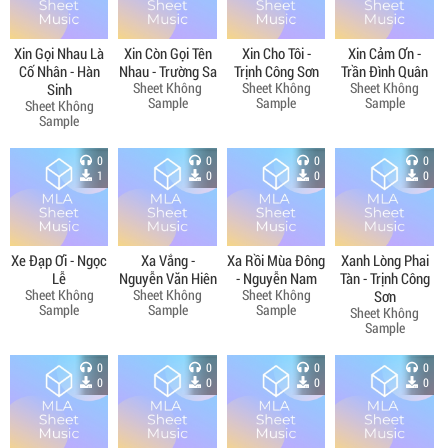
Xin Gọi Nhau Là
Xin Còn Gọi Tên
Xin Cho Tôi -
Xin Cảm Ơn -
Cố Nhân - Hàn
Nhau - Trường Sa
Trịnh Công Sơn
Trần Đình Quân
Sheet Không
Sheet Không
Sheet Không
Sinh
Sample
Sample
Sample
Sheet Không
Sample
0
0
0
0
1
0
0
0
Xe Đạp Ơi - Ngọc
Xa Vắng -
Xa Rồi Mùa Đông
Xanh Lòng Phai
Lễ
Nguyễn Văn Hiên
- Nguyễn Nam
Tàn - Trịnh Công
Sheet Không
Sheet Không
Sheet Không
Sơn
Sample
Sample
Sample
Sheet Không
Sample
0
0
0
0
0
0
0
0