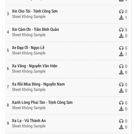
Xin Cho Tôi - Trịnh Công Sơn
0
3
Sheet Không Sample
1
Xin Cảm Ơn - Trần Đình Quân
0
4
Sheet Không Sample
0
Xe Đạp Ơi - Ngọc Lễ
0
5
Sheet Không Sample
1
Xa Vắng - Nguyễn Văn Hiên
0
6
Sheet Không Sample
0
Xa Rồi Mùa Đông - Nguyễn Nam
0
7
Sheet Không Sample
0
Xanh Lòng Phai Tàn - Trịnh Công Sơn
0
8
Sheet Không Sample
0
Xa Lạ - Vũ Thành An
0
9
Sheet Không Sample
0