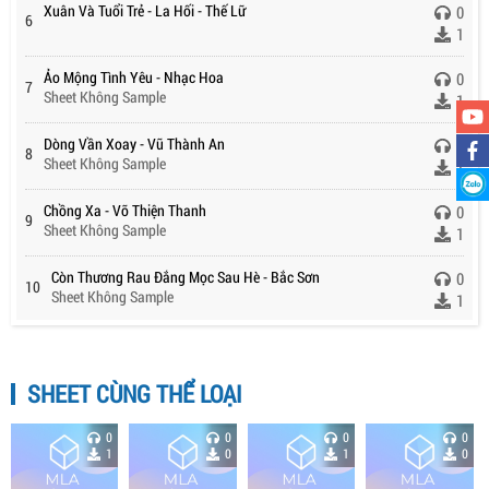
Xuân Và Tuổi Trẻ - La Hối - Thế Lữ
0
6
1
Ảo Mộng Tình Yêu - Nhạc Hoa
0
7
Sheet Không Sample
1
Dòng Vần Xoay - Vũ Thành An
0
8
Sheet Không Sample
1
Chồng Xa - Võ Thiện Thanh
0
9
Sheet Không Sample
1
Còn Thương Rau Đắng Mọc Sau Hè - Bắc Sơn
0
10
Sheet Không Sample
1
SHEET CÙNG THỂ LOẠI
0
0
0
0
1
0
1
0