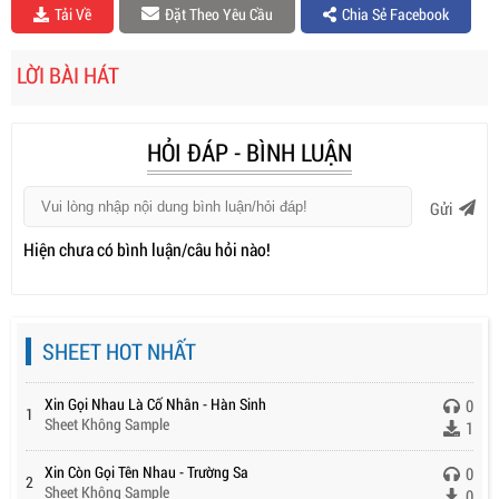
Tải Về
Đặt Theo Yêu Cầu
Chia Sẻ Facebook
LỜI BÀI HÁT
HỎI ĐÁP - BÌNH LUẬN
Gửi
Hiện chưa có bình luận/câu hỏi nào!
SHEET HOT NHẤT
Xin Gọi Nhau Là Cố Nhân - Hàn Sinh
0
1
Sheet Không Sample
1
Xin Còn Gọi Tên Nhau - Trường Sa
0
2
Sheet Không Sample
0