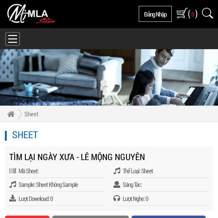
(
)
Đăng Nhập
0
Sheet
SHEET
TÌM LẠI NGÀY XƯA - LÊ MỘNG NGUYÊN
Mã Sheet:
Thể Loại: Sheet
Sample: Sheet Không Sample
Sáng Tác:
Lượt Download: 0
Lượt Nghe: 0