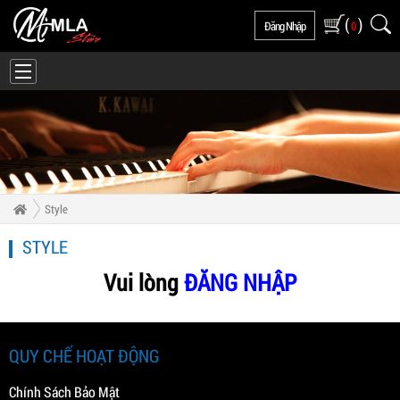
(
)
Đăng Nhập
0
Style
STYLE
Vui lòng
ĐĂNG NHẬP
QUY CHẾ HOẠT ĐỘNG
Chính Sách Bảo Mật