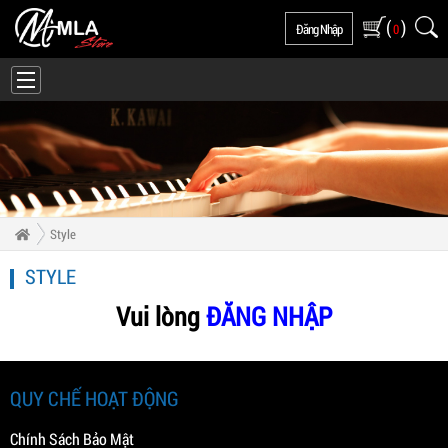
(
)
Đăng Nhập
0
Style
STYLE
Vui lòng
ĐĂNG NHẬP
QUY CHẾ HOẠT ĐỘNG
Chính Sách Bảo Mật