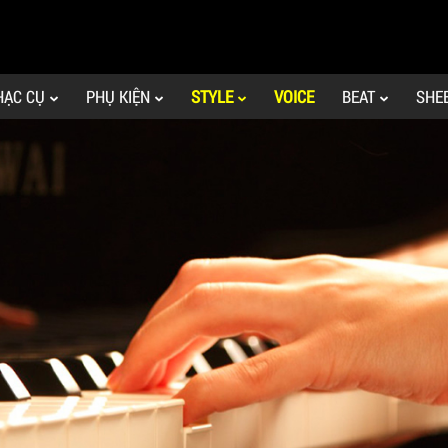
HẠC CỤ
PHỤ KIỆN
STYLE
VOICE
BEAT
SHE