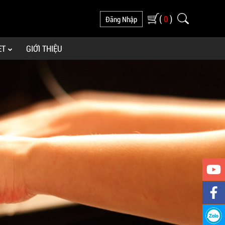
(
)
0
Đăng Nhập
ET
GIỚI THIỆU