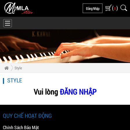
(
)
Đăng Nhập
0
Style
STYLE
Vui lòng
ĐĂNG NHẬP
QUY CHẾ HOẠT ĐỘNG
Chính Sách Bảo Mật