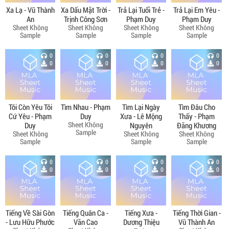
Xa Lạ - Vũ Thành
Xa Dấu Mặt Trời -
Trả Lại Tuổi Trẻ -
Trả Lại Em Yêu -
An
Trịnh Công Sơn
Phạm Duy
Phạm Duy
Sheet Không
Sheet Không
Sheet Không
Sheet Không
Sample
Sample
Sample
Sample
0
0
0
0
0
0
0
0
Tôi Còn Yêu Tôi
Tìm Nhau - Phạm
Tìm Lại Ngày
Tìm Đâu Cho
Cứ Yêu - Phạm
Duy
Xưa - Lê Mộng
Thấy - Phạm
Sheet Không
Duy
Nguyên
Đăng Khương
Sample
Sheet Không
Sheet Không
Sheet Không
Sample
Sample
Sample
0
0
0
0
0
0
0
0
Tiếng Về Sài Gòn
Tiếng Quân Ca -
Tiếng Xưa -
Tiếng Thời Gian -
- Lưu Hữu Phước
Văn Cao
Dương Thiệu
Vũ Thành An