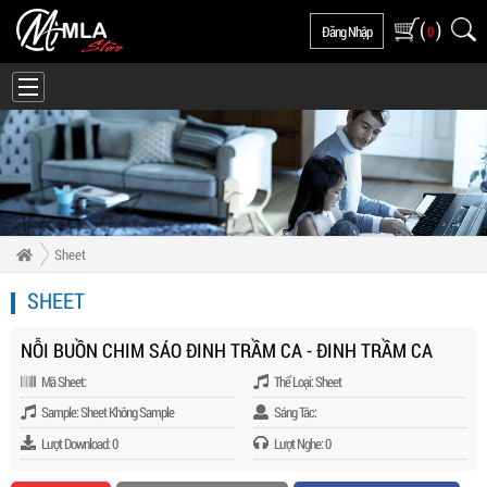
(
)
Đăng Nhập
0
Sheet
SHEET
NỖI BUỒN CHIM SÁO ĐINH TRẦM CA - ĐINH TRẦM CA
Mã Sheet:
Thể Loại: Sheet
Sample: Sheet Không Sample
Sáng Tác:
Lượt Download: 0
Lượt Nghe: 0