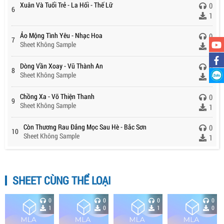
Xuân Và Tuổi Trẻ - La Hối - Thế Lữ
0
6
1
Ảo Mộng Tình Yêu - Nhạc Hoa
0
7
Sheet Không Sample
1
Dòng Vần Xoay - Vũ Thành An
0
8
Sheet Không Sample
1
Chồng Xa - Võ Thiện Thanh
0
9
Sheet Không Sample
1
Còn Thương Rau Đắng Mọc Sau Hè - Bắc Sơn
0
10
Sheet Không Sample
1
SHEET CÙNG THỂ LOẠI
0
0
0
0
1
0
1
0