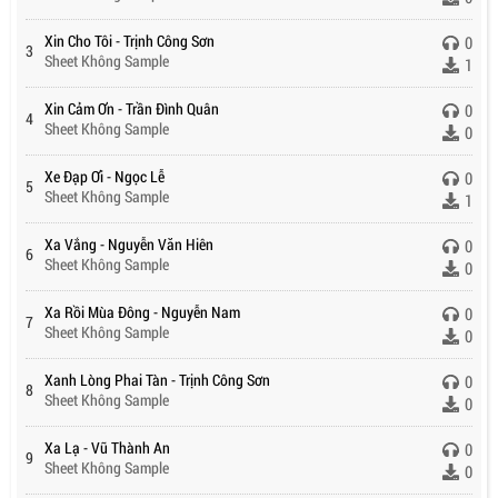
Xin Cho Tôi - Trịnh Công Sơn
0
3
Sheet Không Sample
1
Xin Cảm Ơn - Trần Đình Quân
0
4
Sheet Không Sample
0
Xe Đạp Ơi - Ngọc Lễ
0
5
Sheet Không Sample
1
Xa Vắng - Nguyễn Văn Hiên
0
6
Sheet Không Sample
0
Xa Rồi Mùa Đông - Nguyễn Nam
0
7
Sheet Không Sample
0
Xanh Lòng Phai Tàn - Trịnh Công Sơn
0
8
Sheet Không Sample
0
Xa Lạ - Vũ Thành An
0
9
Sheet Không Sample
0