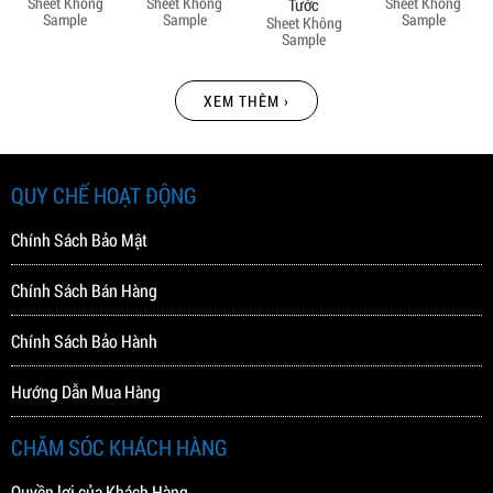
Sheet Không
Sheet Không
Sheet Không
Tước
Sample
Sample
Sample
Sheet Không
Sample
XEM THÊM ›
QUY CHẾ HOẠT ĐỘNG
Chính Sách Bảo Mật
Chính Sách Bán Hàng
Chính Sách Bảo Hành
Hướng Dẫn Mua Hàng
CHĂM SÓC KHÁCH HÀNG
Quyền lợi của Khách Hàng