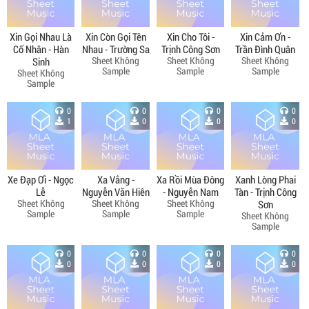
Xin Gọi Nhau Là
Xin Còn Gọi Tên
Xin Cho Tôi -
Xin Cảm Ơn -
Cố Nhân - Hàn
Nhau - Trường Sa
Trịnh Công Sơn
Trần Đình Quân
Sheet Không
Sheet Không
Sheet Không
Sinh
Sample
Sample
Sample
Sheet Không
Sample
0
0
0
0
1
0
0
0
Xe Đạp Ơi - Ngọc
Xa Vắng -
Xa Rồi Mùa Đông
Xanh Lòng Phai
Lễ
Nguyễn Văn Hiên
- Nguyễn Nam
Tàn - Trịnh Công
Sheet Không
Sheet Không
Sheet Không
Sơn
Sample
Sample
Sample
Sheet Không
Sample
0
0
0
0
0
0
0
0