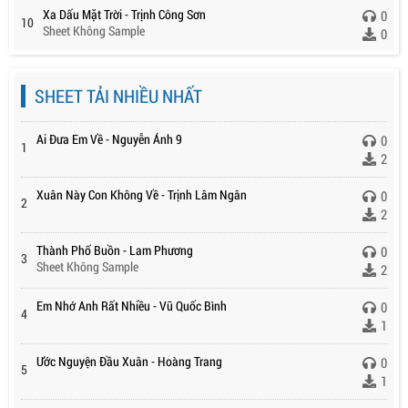
Xa Dấu Mặt Trời - Trịnh Công Sơn
0
10
Sheet Không Sample
0
SHEET TẢI NHIỀU NHẤT
Ai Đưa Em Về - Nguyễn Ánh 9
0
1
2
Xuân Này Con Không Về - Trịnh Lâm Ngân
0
2
2
Thành Phố Buồn - Lam Phương
0
3
Sheet Không Sample
2
Em Nhớ Anh Rất Nhiều - Vũ Quốc Bình
0
4
1
Ước Nguyện Đầu Xuân - Hoàng Trang
0
5
1