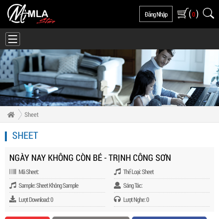
(
)
Đăng Nhập
0
Sheet
SHEET
NGÀY NAY KHÔNG CÒN BÉ - TRỊNH CÔNG SƠN
Mã Sheet:
Thể Loại: Sheet
Sample: Sheet Không Sample
Sáng Tác:
Lượt Download: 0
Lượt Nghe: 0