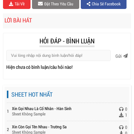
Tải Về
Đặt Theo Yêu Cầu
Chia Sẻ Facebook
LỜI BÀI HÁT
HỎI ĐÁP - BÌNH LUẬN
Gửi
Hiện chưa có bình luận/câu hỏi nào!
SHEET HOT NHẤT
Xin Gọi Nhau Là Cố Nhân - Hàn Sinh
0
1
Sheet Không Sample
1
Xin Còn Gọi Tên Nhau - Trường Sa
0
2
Sheet Không Sample
0