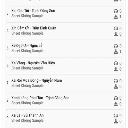
Xin Cho Tôi - Trịnh Công Sơn
0
3
Sheet Không Sample
1
Xin Cảm Ơn - Trần Đình Quân
0
4
Sheet Không Sample
0
Xe Đạp Ơi - Ngọc Lễ
0
5
Sheet Không Sample
1
Xa Vắng - Nguyễn Văn Hiên
0
6
Sheet Không Sample
0
Xa Rồi Mùa Đông - Nguyễn Nam
0
7
Sheet Không Sample
0
Xanh Lòng Phai Tàn - Trịnh Công Sơn
0
8
Sheet Không Sample
0
Xa Lạ - Vũ Thành An
0
9
Sheet Không Sample
0