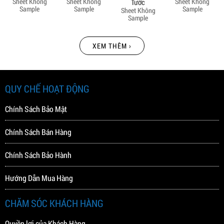
Sheet Không
Sheet Không
Sheet Không
Tước
Sample
Sample
Sample
Sheet Không
Sample
XEM THÊM ›
QUY CHẾ HOẠT ĐỘNG
Chính Sách Bảo Mật
Chính Sách Bán Hàng
Chính Sách Bảo Hành
Hướng Dẫn Mua Hàng
CHĂM SÓC KHÁCH HÀNG
Quyền lợi của Khách Hàng