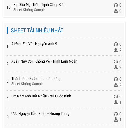
Xa Dấu Mặt Trời - Trịnh Công Sơn
0
10
Sheet Không Sample
0
SHEET TẢI NHIỀU NHẤT
Ai Đưa Em Về - Nguyễn Ánh 9
0
1
2
Xuân Này Con Không Về - Trịnh Lâm Ngân
0
2
2
Thành Phố Buồn - Lam Phương
0
3
Sheet Không Sample
2
Em Nhớ Anh Rất Nhiều - Vũ Quốc Bình
0
4
1
Ước Nguyện Đầu Xuân - Hoàng Trang
0
5
1