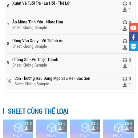
Xuân Và Tuổi Trẻ - La Hối - Thế Lữ
0
6
1
Ảo Mộng Tình Yêu - Nhạc Hoa
0
7
Sheet Không Sample
1
Dòng Vần Xoay - Vũ Thành An
0
8
Sheet Không Sample
1
Chồng Xa - Võ Thiện Thanh
0
9
Sheet Không Sample
1
Còn Thương Rau Đắng Mọc Sau Hè - Bắc Sơn
0
10
Sheet Không Sample
1
SHEET CÙNG THỂ LOẠI
0
0
0
0
1
0
1
0