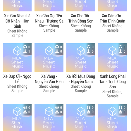
Xin Gọi Nhau Là
Xin Còn Gọi Tên
Xin Cho Tôi -
Xin Cảm Ơn -
Cố Nhân - Hàn
Nhau - Trường Sa
Trịnh Công Sơn
Trần Đình Quân
Sheet Không
Sheet Không
Sheet Không
Sinh
Sample
Sample
Sample
Sheet Không
Sample
0
0
0
0
1
0
0
0
Xe Đạp Ơi - Ngọc
Xa Vắng -
Xa Rồi Mùa Đông
Xanh Lòng Phai
Lễ
Nguyễn Văn Hiên
- Nguyễn Nam
Tàn - Trịnh Công
Sheet Không
Sheet Không
Sheet Không
Sơn
Sample
Sample
Sample
Sheet Không
Sample
0
0
0
0
0
0
0
0