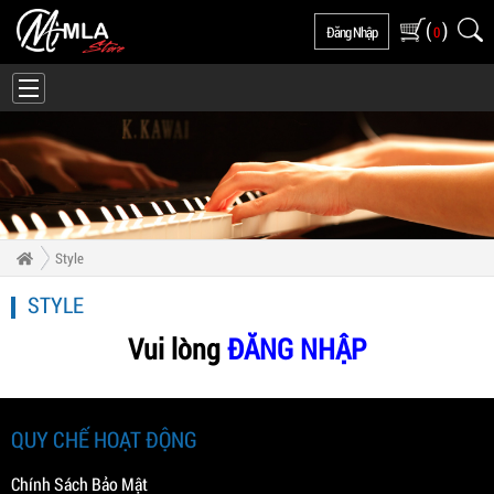
(
)
Đăng Nhập
0
Style
STYLE
Vui lòng
ĐĂNG NHẬP
QUY CHẾ HOẠT ĐỘNG
Chính Sách Bảo Mật