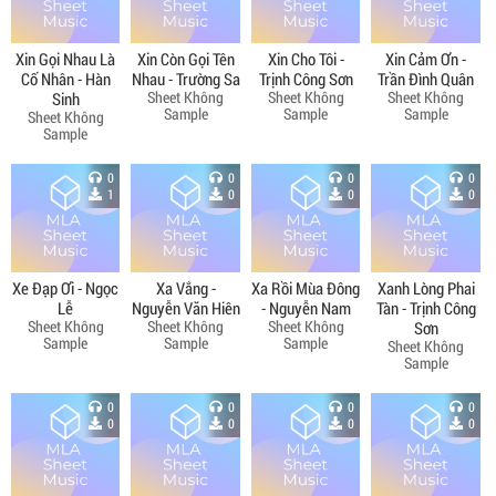
Xin Gọi Nhau Là
Xin Còn Gọi Tên
Xin Cho Tôi -
Xin Cảm Ơn -
Cố Nhân - Hàn
Nhau - Trường Sa
Trịnh Công Sơn
Trần Đình Quân
Sheet Không
Sheet Không
Sheet Không
Sinh
Sample
Sample
Sample
Sheet Không
Sample
0
0
0
0
1
0
0
0
Xe Đạp Ơi - Ngọc
Xa Vắng -
Xa Rồi Mùa Đông
Xanh Lòng Phai
Lễ
Nguyễn Văn Hiên
- Nguyễn Nam
Tàn - Trịnh Công
Sheet Không
Sheet Không
Sheet Không
Sơn
Sample
Sample
Sample
Sheet Không
Sample
0
0
0
0
0
0
0
0