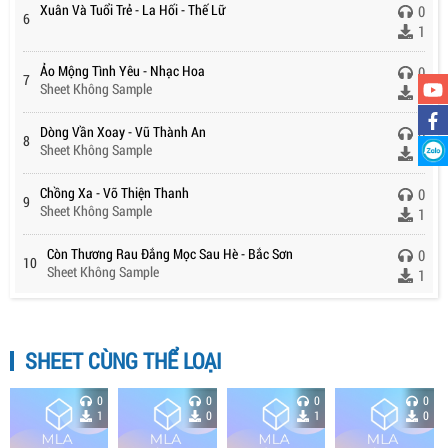
Xuân Và Tuổi Trẻ - La Hối - Thế Lữ
0
6
1
Ảo Mộng Tình Yêu - Nhạc Hoa
0
7
Sheet Không Sample
1
Dòng Vần Xoay - Vũ Thành An
0
8
Sheet Không Sample
1
Chồng Xa - Võ Thiện Thanh
0
9
Sheet Không Sample
1
Còn Thương Rau Đắng Mọc Sau Hè - Bắc Sơn
0
10
Sheet Không Sample
1
SHEET CÙNG THỂ LOẠI
0
0
0
0
1
0
1
0