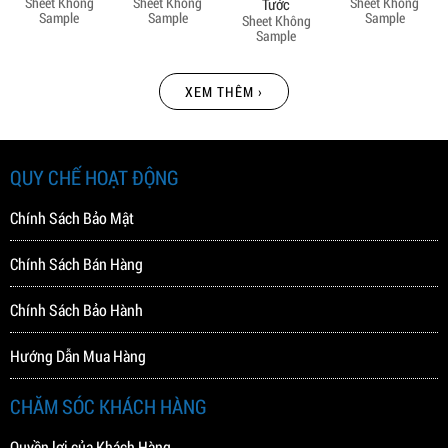
Sheet Không
Sheet Không
Sheet Không
Tước
Sample
Sample
Sample
Sheet Không
Sample
XEM THÊM ›
QUY CHẾ HOẠT ĐỘNG
Chính Sách Bảo Mật
Chính Sách Bán Hàng
Chính Sách Bảo Hành
Hướng Dẫn Mua Hàng
CHĂM SÓC KHÁCH HÀNG
Quyền lợi của Khách Hàng