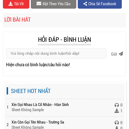
Tải Về
Đặt Theo Yêu Cầu
Chia Sẻ Facebook
LỜI BÀI HÁT
HỎI ĐÁP - BÌNH LUẬN
Gửi
Hiện chưa có bình luận/câu hỏi nào!
SHEET HOT NHẤT
Xin Gọi Nhau Là Cố Nhân - Hàn Sinh
0
1
Sheet Không Sample
1
Xin Còn Gọi Tên Nhau - Trường Sa
0
2
Sheet Không Sample
0