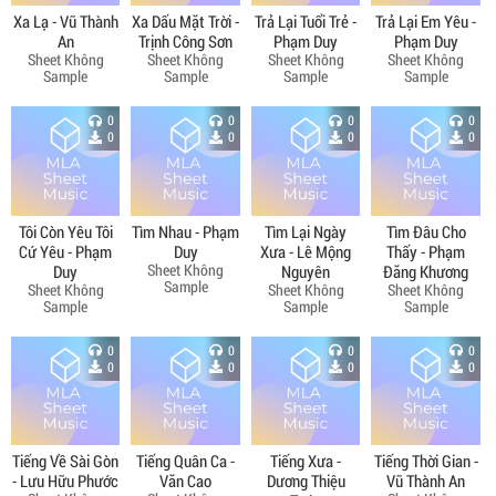
Xa Lạ - Vũ Thành
Xa Dấu Mặt Trời -
Trả Lại Tuổi Trẻ -
Trả Lại Em Yêu -
An
Trịnh Công Sơn
Phạm Duy
Phạm Duy
Sheet Không
Sheet Không
Sheet Không
Sheet Không
Sample
Sample
Sample
Sample
0
0
0
0
0
0
0
0
Tôi Còn Yêu Tôi
Tìm Nhau - Phạm
Tìm Lại Ngày
Tìm Đâu Cho
Cứ Yêu - Phạm
Duy
Xưa - Lê Mộng
Thấy - Phạm
Sheet Không
Duy
Nguyên
Đăng Khương
Sample
Sheet Không
Sheet Không
Sheet Không
Sample
Sample
Sample
0
0
0
0
0
0
0
0
Tiếng Về Sài Gòn
Tiếng Quân Ca -
Tiếng Xưa -
Tiếng Thời Gian -
- Lưu Hữu Phước
Văn Cao
Dương Thiệu
Vũ Thành An