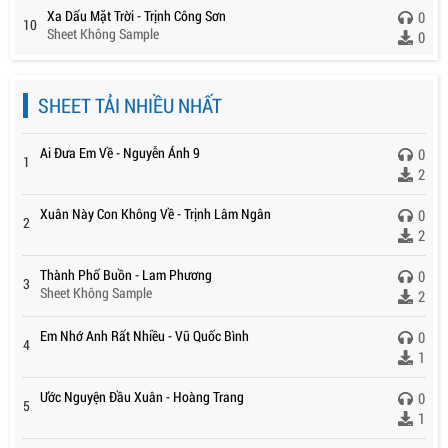
Xa Dấu Mặt Trời - Trịnh Công Sơn
0
10
Sheet Không Sample
0
SHEET TẢI NHIỀU NHẤT
Ai Đưa Em Về - Nguyễn Ánh 9
0
1
2
Xuân Này Con Không Về - Trịnh Lâm Ngân
0
2
2
Thành Phố Buồn - Lam Phương
0
3
Sheet Không Sample
2
Em Nhớ Anh Rất Nhiều - Vũ Quốc Bình
0
4
1
Ước Nguyện Đầu Xuân - Hoàng Trang
0
5
1