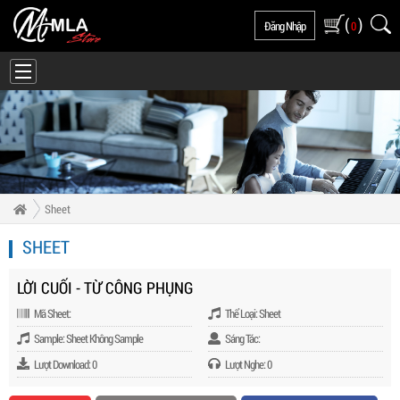
(
)
Đăng Nhập
0
Sheet
SHEET
LỜI CUỐI - TỪ CÔNG PHỤNG
Mã Sheet:
Thể Loại: Sheet
Sample: Sheet Không Sample
Sáng Tác:
Lượt Download: 0
Lượt Nghe: 0