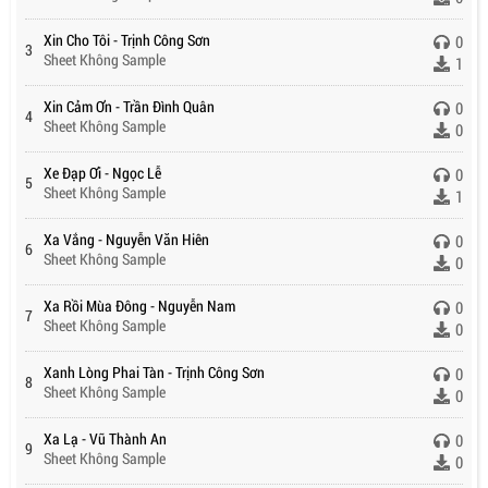
Xin Cho Tôi - Trịnh Công Sơn
0
3
Sheet Không Sample
1
Xin Cảm Ơn - Trần Đình Quân
0
4
Sheet Không Sample
0
Xe Đạp Ơi - Ngọc Lễ
0
5
Sheet Không Sample
1
Xa Vắng - Nguyễn Văn Hiên
0
6
Sheet Không Sample
0
Xa Rồi Mùa Đông - Nguyễn Nam
0
7
Sheet Không Sample
0
Xanh Lòng Phai Tàn - Trịnh Công Sơn
0
8
Sheet Không Sample
0
Xa Lạ - Vũ Thành An
0
9
Sheet Không Sample
0