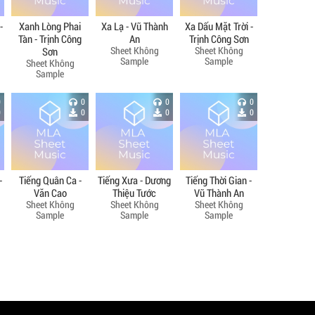
-
Xanh Lòng Phai
Xa Lạ - Vũ Thành
Xa Dấu Mặt Trời -
Tàn - Trịnh Công
An
Trịnh Công Sơn
Sheet Không
Sheet Không
Sơn
Sample
Sample
Sheet Không
Sample
0
0
0
0
0
0
0
0
-
Tiếng Quân Ca -
Tiếng Xưa - Dương
Tiếng Thời Gian -
Văn Cao
Thiệu Tước
Vũ Thành An
Sheet Không
Sheet Không
Sheet Không
Sample
Sample
Sample