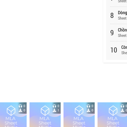
Sheet
Dòng
8
Sheet
Chồn
9
Sheet
Cò
10
She
0
0
0
0
1
0