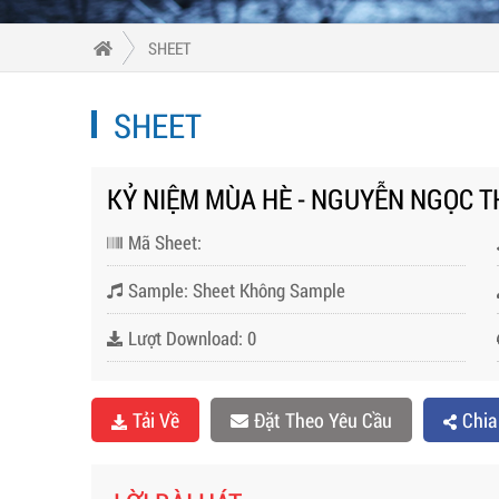
SHEET
SHEET
KỶ NIỆM MÙA HÈ - NGUYỄN NGỌC T
Mã Sheet:
Sample: Sheet Không Sample
Lượt Download: 0
Tải Về
Đặt Theo Yêu Cầu
Chia