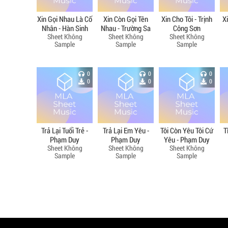
Xin Gọi Nhau Là Cố
Xin Còn Gọi Tên
Xin Cho Tôi - Trịnh
X
Nhân - Hàn Sinh
Nhau - Trường Sa
Công Sơn
Sheet Không
Sheet Không
Sheet Không
Sample
Sample
Sample
0
0
0
0
0
0
Trả Lại Tuổi Trẻ -
Trả Lại Em Yêu -
Tôi Còn Yêu Tôi Cứ
T
Phạm Duy
Phạm Duy
Yêu - Phạm Duy
Sheet Không
Sheet Không
Sheet Không
Sample
Sample
Sample