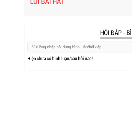
LỜI BÀI HÁT
HỎI ĐÁP - B
Hiện chưa có bình luận/câu hỏi nào!