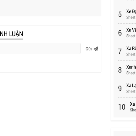
Xe Đạ
5
Sheet
Xa V
6
ÌNH LUẬN
Sheet
Xa R
Gửi
7
Sheet
Xanh
8
Sheet
Xa L
9
Sheet
Xa 
10
She