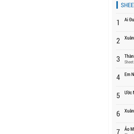
SHEE
Ai Đ
1
Xuân
2
Thàn
3
Sheet
Em N
4
Ước 
5
Xuân 
6
Ảo M
7