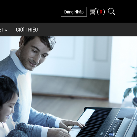
(
)
0
Đăng Nhập
ET
GIỚI THIỆU