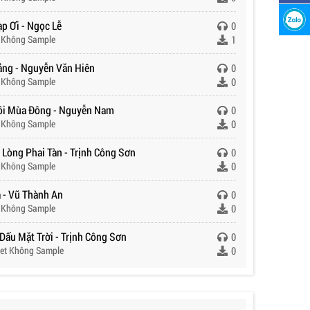
p Ơi - Ngọc Lễ
0
 Không Sample
1
ắng - Nguyễn Văn Hiên
0
 Không Sample
0
ồi Mùa Đông - Nguyễn Nam
0
 Không Sample
0
 Lòng Phai Tàn - Trịnh Công Sơn
0
 Không Sample
0
ạ - Vũ Thành An
0
 Không Sample
0
Dấu Mặt Trời - Trịnh Công Sơn
0
et Không Sample
0