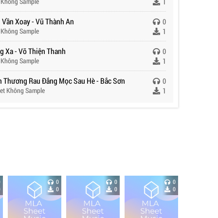
 Không Sample
1
 Vần Xoay - Vũ Thành An
0
 Không Sample
1
g Xa - Võ Thiện Thanh
0
 Không Sample
1
n Thương Rau Đắng Mọc Sau Hè - Bắc Sơn
0
et Không Sample
1
0
0
0
0
0
0
0
0