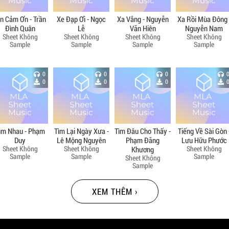
in Cảm Ơn - Trần
Xe Đạp Ơi - Ngọc
Xa Vắng - Nguyễn
Xa Rồi Mùa Đông 
Đình Quân
Lễ
Văn Hiên
Nguyễn Nam
Sheet Không
Sheet Không
Sheet Không
Sheet Không
Sample
Sample
Sample
Sample
0
0
0
0
0
0
ìm Nhau - Phạm
Tìm Lại Ngày Xưa -
Tìm Đâu Cho Thấy -
Tiếng Về Sài Gòn 
Duy
Lê Mộng Nguyên
Phạm Đăng
Lưu Hữu Phước
Sheet Không
Sheet Không
Sheet Không
Khương
Sample
Sample
Sample
Sheet Không
Sample
XEM THÊM ›