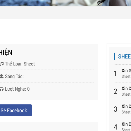
HIỆN
SHEE
Thể Loại: Sheet
Xin 
1
Sáng Tác:
Sheet
Xin 
Lượt Nghe: 0
2
Sheet
Xin C
3
 Sẻ Facebook
Sheet
Xin 
4
Sheet