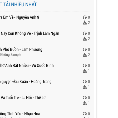
T TẢI NHIỀU NHẤT
ưa Em Về - Nguyễn Ánh 9
0
2
 Này Con Không Về - Trịnh Lâm Ngân
0
2
h Phố Buồn - Lam Phương
0
 Không Sample
2
hớ Anh Rất Nhiều - Vũ Quốc Bình
0
1
Nguyện Đầu Xuân - Hoàng Trang
0
1
Và Tuổi Trẻ - La Hối - Thế Lữ
0
1
ộng Tình Yêu - Nhạc Hoa
0