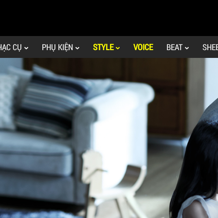
HẠC CỤ
PHỤ KIỆN
STYLE
VOICE
BEAT
SHE