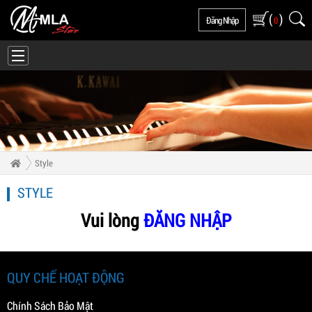
(
)
Đăng Nhập
0
Style
STYLE
Vui lòng
ĐĂNG NHẬP
QUY CHẾ HOẠT ĐỘNG
Chính Sách Bảo Mật