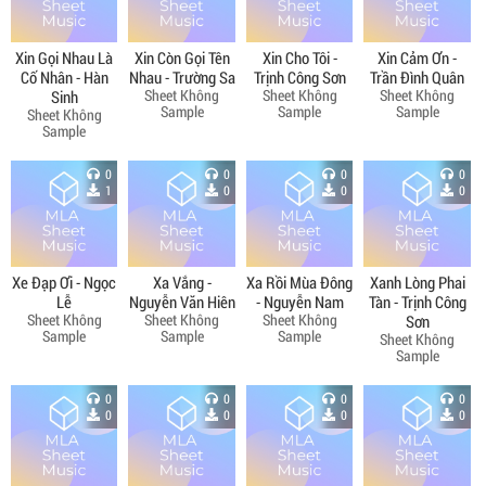
Xin Gọi Nhau Là
Xin Còn Gọi Tên
Xin Cho Tôi -
Xin Cảm Ơn -
Cố Nhân - Hàn
Nhau - Trường Sa
Trịnh Công Sơn
Trần Đình Quân
Sheet Không
Sheet Không
Sheet Không
Sinh
Sample
Sample
Sample
Sheet Không
Sample
0
0
0
0
1
0
0
0
Xe Đạp Ơi - Ngọc
Xa Vắng -
Xa Rồi Mùa Đông
Xanh Lòng Phai
Lễ
Nguyễn Văn Hiên
- Nguyễn Nam
Tàn - Trịnh Công
Sheet Không
Sheet Không
Sheet Không
Sơn
Sample
Sample
Sample
Sheet Không
Sample
0
0
0
0
0
0
0
0