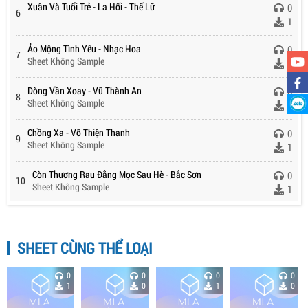
Xuân Và Tuổi Trẻ - La Hối - Thế Lữ
0
6
1
Ảo Mộng Tình Yêu - Nhạc Hoa
0
7
Sheet Không Sample
1
Dòng Vần Xoay - Vũ Thành An
0
8
Sheet Không Sample
1
Chồng Xa - Võ Thiện Thanh
0
9
Sheet Không Sample
1
Còn Thương Rau Đắng Mọc Sau Hè - Bắc Sơn
0
10
Sheet Không Sample
1
SHEET CÙNG THỂ LOẠI
0
0
0
0
1
0
1
0