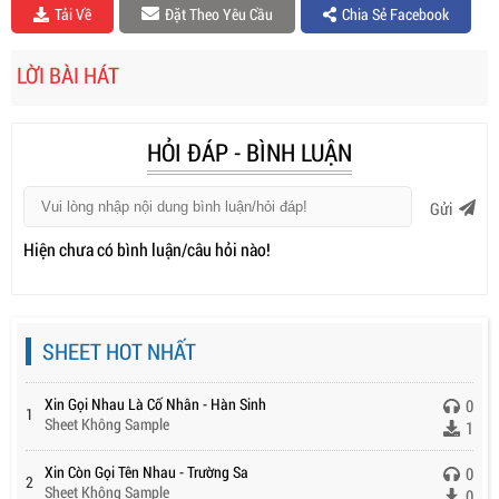
Tải Về
Đặt Theo Yêu Cầu
Chia Sẻ Facebook
LỜI BÀI HÁT
HỎI ĐÁP - BÌNH LUẬN
Gửi
Hiện chưa có bình luận/câu hỏi nào!
SHEET HOT NHẤT
Xin Gọi Nhau Là Cố Nhân - Hàn Sinh
0
1
Sheet Không Sample
1
Xin Còn Gọi Tên Nhau - Trường Sa
0
2
Sheet Không Sample
0