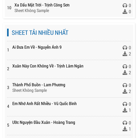
Xa Dấu Mặt Trời - Trịnh Công Sơn
0
10
Sheet Không Sample
0
SHEET TẢI NHIỀU NHẤT
Ai Đưa Em Về - Nguyễn Ánh 9
0
1
2
Xuân Này Con Không Về - Trịnh Lâm Ngân
0
2
2
Thành Phố Buồn - Lam Phương
0
3
Sheet Không Sample
2
Em Nhớ Anh Rất Nhiều - Vũ Quốc Bình
0
4
1
Ước Nguyện Đầu Xuân - Hoàng Trang
0
5
1