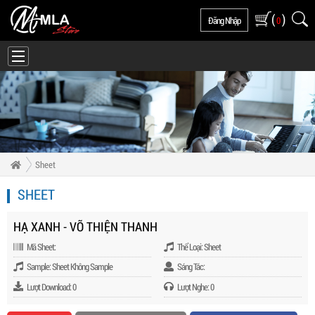
(
)
Đăng Nhập
0
Sheet
SHEET
HẠ XANH - VÕ THIỆN THANH
Mã Sheet:
Thể Loại: Sheet
Sample: Sheet Không Sample
Sáng Tác:
Lượt Download: 0
Lượt Nghe: 0