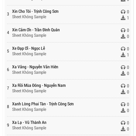
Xin Cho Tôi - Trịnh Công Sơn
0
3
Sheet Không Sample
1
Xin Cảm Ơn - Trần Đình Quân
0
4
Sheet Không Sample
0
Xe Đạp Ơi - Ngọc Lễ
0
5
Sheet Không Sample
1
Xa Vắng - Nguyễn Văn Hiên
0
6
Sheet Không Sample
0
Xa Rồi Mùa Đông - Nguyễn Nam
0
7
Sheet Không Sample
0
Xanh Lòng Phai Tàn - Trịnh Công Sơn
0
8
Sheet Không Sample
0
Xa Lạ - Vũ Thành An
0
9
Sheet Không Sample
0