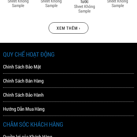
Sheet Không
Sheet Không
Sheet Không
Tước
Sample
Sample
Sample
Sheet Không
Sample
XEM THÊM ›
QUY CHẾ HOẠT ĐỘNG
Chính Sách Bảo Mật
Chính Sách Bán Hàng
Chính Sách Bảo Hành
Hướng Dẫn Mua Hàng
CHĂM SÓC KHÁCH HÀNG
Quyền lợi của Khách Hàng