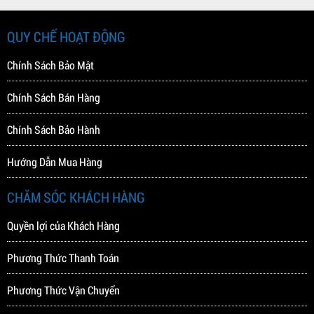
GRAND PIANO YAMAHA C1
UPRIGHT PIANO YAMAHA JU
109
621.000.000 VNĐ
QUY CHẾ HOẠT ĐỘNG
59.400.000 VNĐ
Chính Sách Bảo Mật
Chính Sách Bán Hàng
Chính Sách Bảo Hành
Hướng Dẫn Mua Hàng
CHĂM SÓC KHÁCH HÀNG
Quyền lợi của Khách Hàng
Phương Thức Thanh Toán
Phương Thức Vận Chuyển