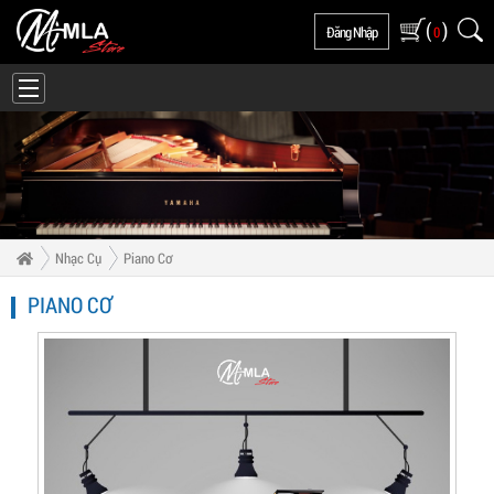
(
)
Đăng Nhập
0
Nhạc Cụ
Piano Cơ
PIANO CƠ