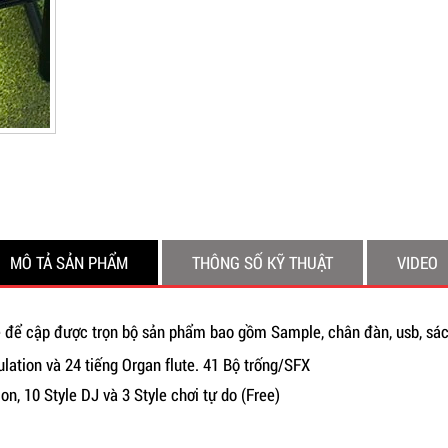
MÔ TẢ SẢN PHẨM
THÔNG SỐ KỸ THUẬT
VIDEO
để cập được trọn bộ sản phẩm bao gồm Sample, chân đàn, usb, sá
lation và 24 tiếng Organ flute. 41 Bộ trống/SFX
n, 10 Style DJ và 3 Style chơi tự do (Free)