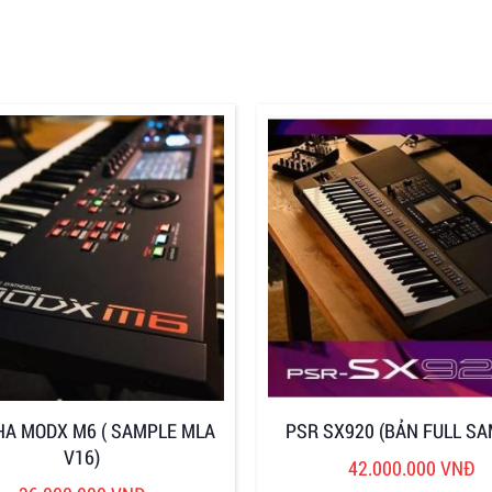
A MODX M6 ( SAMPLE MLA
PSR SX920 (BẢN FULL SA
V16)
42.000.000 VNĐ