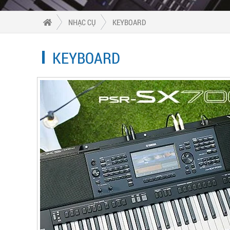
NHẠC CỤ
KEYBOARD
KEYBOARD