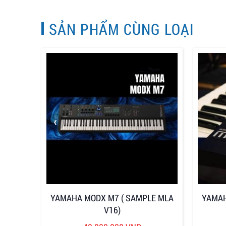
SẢN PHẨM CÙNG LOẠI
‹
YAMAHA MODX M7 ( SAMPLE MLA
YAMAH
V16)