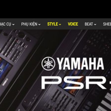
HẠC CỤ
PHỤ KIỆN
STYLE
VOICE
BEAT
SHE