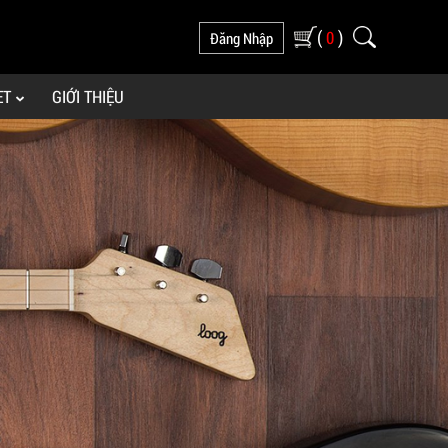
(
)
0
Đăng Nhập
ET
GIỚI THIỆU