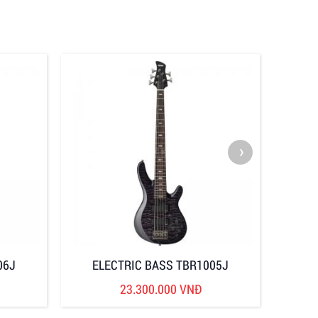
›
06J
ELECTRIC BASS TBR1005J
EL
23.300.000 VNĐ