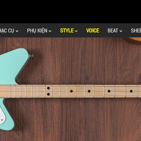
HẠC CỤ
PHỤ KIỆN
STYLE
VOICE
BEAT
SHE