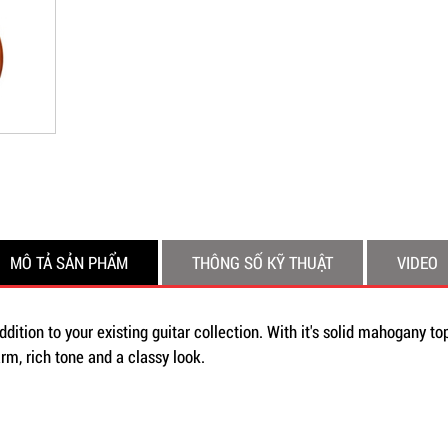
MÔ TẢ SẢN PHẨM
THÔNG SỐ KỸ THUẬT
VIDEO
dition to your existing guitar collection. With it's solid mahogany 
rm, rich tone and a classy look.