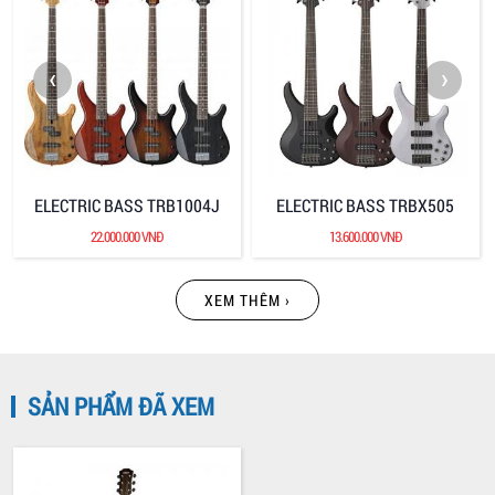
‹
›
ELECTRIC BASS TRB1004J
ELECTRIC BASS TRBX505
22.000.000 VNĐ
13.600.000 VNĐ
XEM THÊM ›
SẢN PHẨM ĐÃ XEM