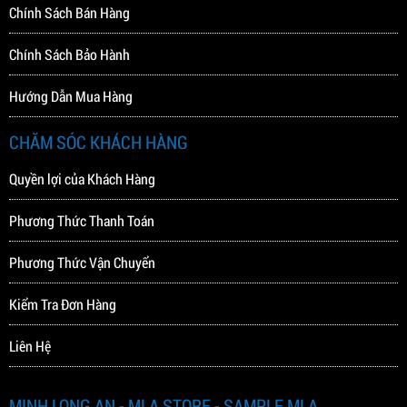
Chính Sách Bán Hàng
Chính Sách Bảo Hành
Hướng Dẫn Mua Hàng
CHĂM SÓC KHÁCH HÀNG
ELECTRIC BASS TBR1006J
ELECTRIC BASS TBR1005J
25.000.000 VNĐ
23.300.000 VNĐ
Quyền lợi của Khách Hàng
Phương Thức Thanh Toán
Phương Thức Vận Chuyển
Kiểm Tra Đơn Hàng
Liên Hệ
MINH LONG AN - MLA STORE - SAMPLE MLA