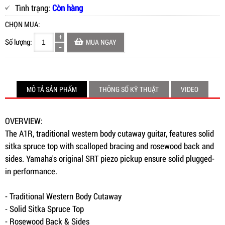
Tình trạng:
Còn hàng
CHỌN MUA:
Số lượng:
MUA NGAY
MÔ TẢ SẢN PHẨM
THÔNG SỐ KỸ THUẬT
VIDEO
OVERVIEW:
The A1R, traditional western body cutaway guitar, features solid
sitka spruce top with scalloped bracing and rosewood back and
sides. Yamaha's original SRT piezo pickup ensure solid plugged-
in performance.
- Traditional Western Body Cutaway
- Solid Sitka Spruce Top
- Rosewood Back & Sides