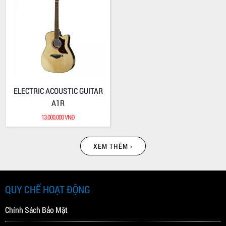
ELECTRIC BASS TRBX504
VALENCIA VC404
12.400.000 VNĐ
2.000.000 VNĐ
ELECTRIC ACOUSTIC GUITAR
A1R
13.000.000 VNĐ
XEM THÊM ›
VALENCIA VC404 HSB
VALENCIA VC204
2.000.000 VNĐ
1.800.000 VNĐ
QUY CHẾ HOẠT ĐỘNG
Chính Sách Bảo Mật