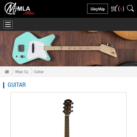
(
)
Đăng Nhập
0
Nhạc Cụ
Guitar
GUITAR