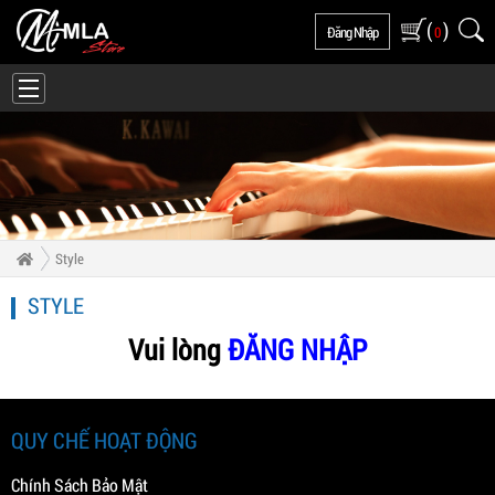
(
)
Đăng Nhập
0
Style
STYLE
Vui lòng
ĐĂNG NHẬP
QUY CHẾ HOẠT ĐỘNG
Chính Sách Bảo Mật