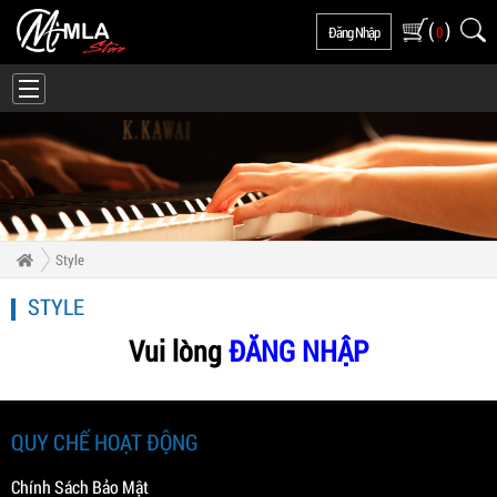
(
)
Đăng Nhập
0
Style
STYLE
Vui lòng
ĐĂNG NHẬP
QUY CHẾ HOẠT ĐỘNG
Chính Sách Bảo Mật