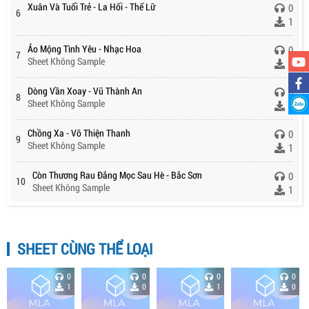
Xuân Và Tuổi Trẻ - La Hối - Thế Lữ
0
6
1
Ảo Mộng Tình Yêu - Nhạc Hoa
0
7
Sheet Không Sample
1
Dòng Vần Xoay - Vũ Thành An
0
8
Sheet Không Sample
1
Chồng Xa - Võ Thiện Thanh
0
9
Sheet Không Sample
1
Còn Thương Rau Đắng Mọc Sau Hè - Bắc Sơn
0
10
Sheet Không Sample
1
SHEET CÙNG THỂ LOẠI
0
0
0
0
1
0
1
0