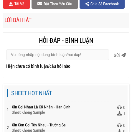
Tải Về
Đặt Theo Yêu Cầu
Chia Sẻ Facebook
LỜI BÀI HÁT
HỎI ĐÁP - BÌNH LUẬN
Gửi
Hiện chưa có bình luận/câu hỏi nào!
SHEET HOT NHẤT
Xin Gọi Nhau Là Cố Nhân - Hàn Sinh
0
1
Sheet Không Sample
1
Xin Còn Gọi Tên Nhau - Trường Sa
0
2
Sheet Không Sample
0