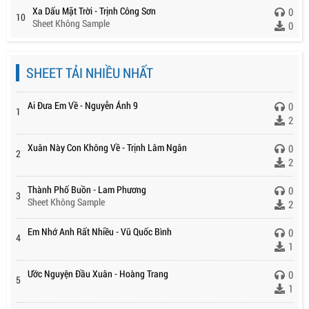
Xa Dấu Mặt Trời - Trịnh Công Sơn
0
10
Sheet Không Sample
0
SHEET TẢI NHIỀU NHẤT
Ai Đưa Em Về - Nguyễn Ánh 9
0
1
2
Xuân Này Con Không Về - Trịnh Lâm Ngân
0
2
2
Thành Phố Buồn - Lam Phương
0
3
Sheet Không Sample
2
Em Nhớ Anh Rất Nhiều - Vũ Quốc Bình
0
4
1
Ước Nguyện Đầu Xuân - Hoàng Trang
0
5
1