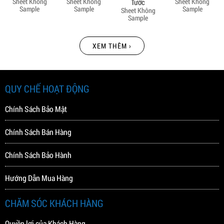
Sheet Không
Sheet Không
Sheet Không
Tước
Sample
Sample
Sample
Sheet Không
Sample
XEM THÊM ›
QUY CHẾ HOẠT ĐỘNG
Chính Sách Bảo Mật
Chính Sách Bán Hàng
Chính Sách Bảo Hành
Hướng Dẫn Mua Hàng
CHĂM SÓC KHÁCH HÀNG
Quyền lợi của Khách Hàng