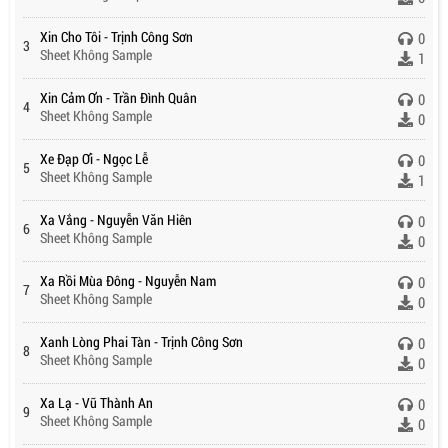
Xin Cho Tôi - Trịnh Công Sơn
0
3
Sheet Không Sample
1
Xin Cảm Ơn - Trần Đình Quân
0
4
Sheet Không Sample
0
Xe Đạp Ơi - Ngọc Lễ
0
5
Sheet Không Sample
1
Xa Vắng - Nguyễn Văn Hiên
0
6
Sheet Không Sample
0
Xa Rồi Mùa Đông - Nguyễn Nam
0
7
Sheet Không Sample
0
Xanh Lòng Phai Tàn - Trịnh Công Sơn
0
8
Sheet Không Sample
0
Xa Lạ - Vũ Thành An
0
9
Sheet Không Sample
0