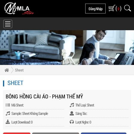
(
)
Đăng Nhập
0
Sheet
SHEET
BÔNG HỒNG CÀI ÁO - PHẠM THẾ MỸ
Mã Sheet:
Thể Loại: Sheet
Sample: Sheet Không Sample
Sáng Tác:
Lượt Download: 0
Lượt Nghe: 0