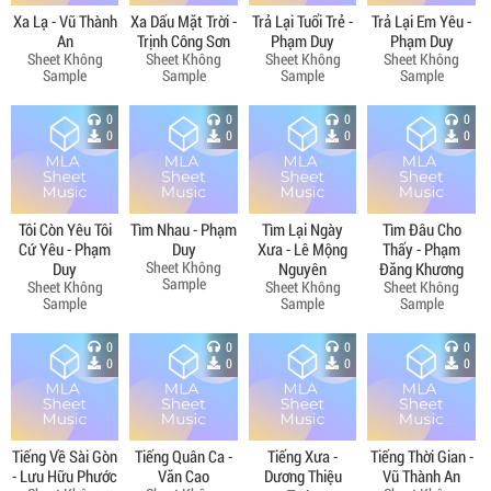
Xa Lạ - Vũ Thành
Xa Dấu Mặt Trời -
Trả Lại Tuổi Trẻ -
Trả Lại Em Yêu -
An
Trịnh Công Sơn
Phạm Duy
Phạm Duy
Sheet Không
Sheet Không
Sheet Không
Sheet Không
Sample
Sample
Sample
Sample
0
0
0
0
0
0
0
0
Tôi Còn Yêu Tôi
Tìm Nhau - Phạm
Tìm Lại Ngày
Tìm Đâu Cho
Cứ Yêu - Phạm
Duy
Xưa - Lê Mộng
Thấy - Phạm
Sheet Không
Duy
Nguyên
Đăng Khương
Sample
Sheet Không
Sheet Không
Sheet Không
Sample
Sample
Sample
0
0
0
0
0
0
0
0
Tiếng Về Sài Gòn
Tiếng Quân Ca -
Tiếng Xưa -
Tiếng Thời Gian -
- Lưu Hữu Phước
Văn Cao
Dương Thiệu
Vũ Thành An