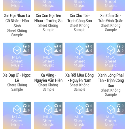
Xin Gọi Nhau Là
Xin Còn Gọi Tên
Xin Cho Tôi -
Xin Cảm Ơn -
Cố Nhân - Hàn
Nhau - Trường Sa
Trịnh Công Sơn
Trần Đình Quân
Sheet Không
Sheet Không
Sheet Không
Sinh
Sample
Sample
Sample
Sheet Không
Sample
0
0
0
0
1
0
0
0
Xe Đạp Ơi - Ngọc
Xa Vắng -
Xa Rồi Mùa Đông
Xanh Lòng Phai
Lễ
Nguyễn Văn Hiên
- Nguyễn Nam
Tàn - Trịnh Công
Sheet Không
Sheet Không
Sheet Không
Sơn
Sample
Sample
Sample
Sheet Không
Sample
0
0
0
0
0
0
0
0