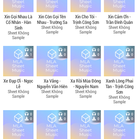
Xin Gọi Nhau Là
Xin Còn Gọi Tên
Xin Cho Tôi -
Xin Cảm Ơn -
Cố Nhân - Hàn
Nhau - Trường Sa
Trịnh Công Sơn
Trần Đình Quân
Sheet Không
Sheet Không
Sheet Không
Sinh
Sample
Sample
Sample
Sheet Không
Sample
0
0
0
0
1
0
0
0
Xe Đạp Ơi - Ngọc
Xa Vắng -
Xa Rồi Mùa Đông
Xanh Lòng Phai
Lễ
Nguyễn Văn Hiên
- Nguyễn Nam
Tàn - Trịnh Công
Sheet Không
Sheet Không
Sheet Không
Sơn
Sample
Sample
Sample
Sheet Không
Sample
0
0
0
0
0
0
0
0