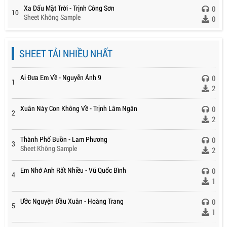
Xa Dấu Mặt Trời - Trịnh Công Sơn
0
10
Sheet Không Sample
0
SHEET TẢI NHIỀU NHẤT
Ai Đưa Em Về - Nguyễn Ánh 9
0
1
2
Xuân Này Con Không Về - Trịnh Lâm Ngân
0
2
2
Thành Phố Buồn - Lam Phương
0
3
Sheet Không Sample
2
Em Nhớ Anh Rất Nhiều - Vũ Quốc Bình
0
4
1
Ước Nguyện Đầu Xuân - Hoàng Trang
0
5
1