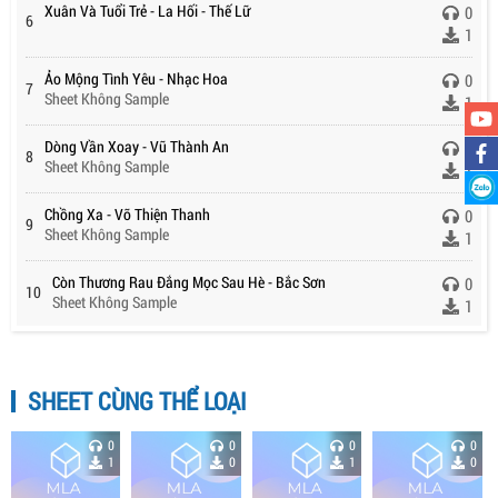
Xuân Và Tuổi Trẻ - La Hối - Thế Lữ
0
6
1
Ảo Mộng Tình Yêu - Nhạc Hoa
0
7
Sheet Không Sample
1
Dòng Vần Xoay - Vũ Thành An
0
8
Sheet Không Sample
1
Chồng Xa - Võ Thiện Thanh
0
9
Sheet Không Sample
1
Còn Thương Rau Đắng Mọc Sau Hè - Bắc Sơn
0
10
Sheet Không Sample
1
SHEET CÙNG THỂ LOẠI
0
0
0
0
1
0
1
0