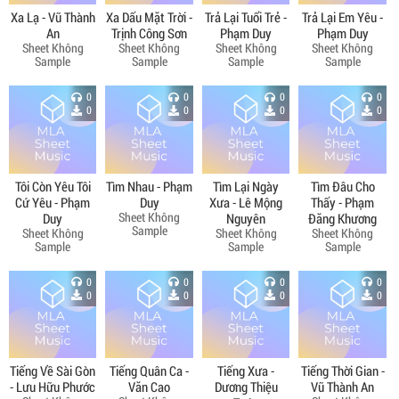
Xa Lạ - Vũ Thành
Xa Dấu Mặt Trời -
Trả Lại Tuổi Trẻ -
Trả Lại Em Yêu -
An
Trịnh Công Sơn
Phạm Duy
Phạm Duy
Sheet Không
Sheet Không
Sheet Không
Sheet Không
Sample
Sample
Sample
Sample
0
0
0
0
0
0
0
0
Tôi Còn Yêu Tôi
Tìm Nhau - Phạm
Tìm Lại Ngày
Tìm Đâu Cho
Cứ Yêu - Phạm
Duy
Xưa - Lê Mộng
Thấy - Phạm
Sheet Không
Duy
Nguyên
Đăng Khương
Sample
Sheet Không
Sheet Không
Sheet Không
Sample
Sample
Sample
0
0
0
0
0
0
0
0
Tiếng Về Sài Gòn
Tiếng Quân Ca -
Tiếng Xưa -
Tiếng Thời Gian -
- Lưu Hữu Phước
Văn Cao
Dương Thiệu
Vũ Thành An