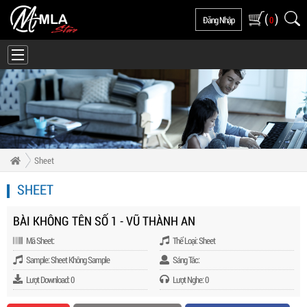
(
)
Đăng Nhập
0
Sheet
SHEET
BÀI KHÔNG TÊN SỐ 1 - VŨ THÀNH AN
Mã Sheet:
Thể Loại: Sheet
Sample: Sheet Không Sample
Sáng Tác:
Lượt Download: 0
Lượt Nghe: 0