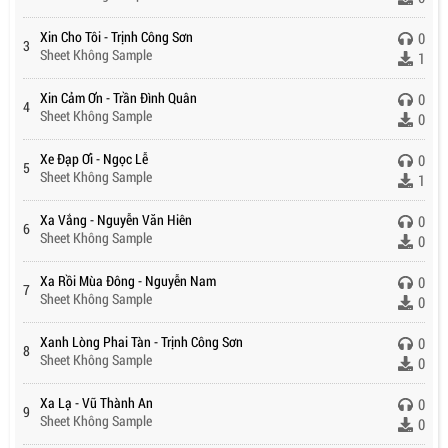
Xin Cho Tôi - Trịnh Công Sơn
0
3
Sheet Không Sample
1
Xin Cảm Ơn - Trần Đình Quân
0
4
Sheet Không Sample
0
Xe Đạp Ơi - Ngọc Lễ
0
5
Sheet Không Sample
1
Xa Vắng - Nguyễn Văn Hiên
0
6
Sheet Không Sample
0
Xa Rồi Mùa Đông - Nguyễn Nam
0
7
Sheet Không Sample
0
Xanh Lòng Phai Tàn - Trịnh Công Sơn
0
8
Sheet Không Sample
0
Xa Lạ - Vũ Thành An
0
9
Sheet Không Sample
0