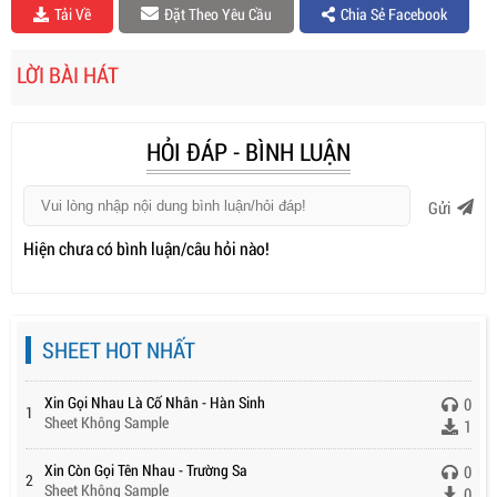
Tải Về
Đặt Theo Yêu Cầu
Chia Sẻ Facebook
LỜI BÀI HÁT
HỎI ĐÁP - BÌNH LUẬN
Gửi
Hiện chưa có bình luận/câu hỏi nào!
SHEET HOT NHẤT
Xin Gọi Nhau Là Cố Nhân - Hàn Sinh
0
1
Sheet Không Sample
1
Xin Còn Gọi Tên Nhau - Trường Sa
0
2
Sheet Không Sample
0