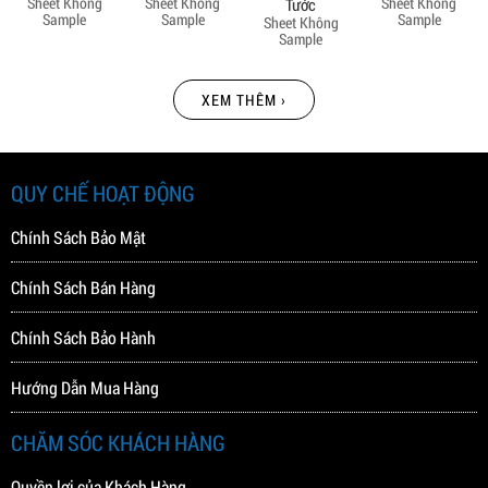
Sheet Không
Sheet Không
Sheet Không
Tước
Sample
Sample
Sample
Sheet Không
Sample
XEM THÊM ›
QUY CHẾ HOẠT ĐỘNG
Chính Sách Bảo Mật
Chính Sách Bán Hàng
Chính Sách Bảo Hành
Hướng Dẫn Mua Hàng
CHĂM SÓC KHÁCH HÀNG
Quyền lợi của Khách Hàng