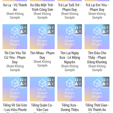
Xa Lạ - Vũ Thành
Xa Dấu Mặt Trời -
Trả Lại Tuổi Trẻ -
Trả Lại Em Yêu -
An
Trịnh Công Sơn
Phạm Duy
Phạm Duy
Sheet Không
Sheet Không
Sheet Không
Sheet Không
Sample
Sample
Sample
Sample
0
0
0
0
0
0
0
0
Tôi Còn Yêu Tôi
Tìm Nhau - Phạm
Tìm Lại Ngày
Tìm Đâu Cho
Cứ Yêu - Phạm
Duy
Xưa - Lê Mộng
Thấy - Phạm
Sheet Không
Duy
Nguyên
Đăng Khương
Sample
Sheet Không
Sheet Không
Sheet Không
Sample
Sample
Sample
0
0
0
0
0
0
0
0
Tiếng Về Sài Gòn
Tiếng Quân Ca -
Tiếng Xưa -
Tiếng Thời Gian -
- Lưu Hữu Phước
Văn Cao
Dương Thiệu
Vũ Thành An