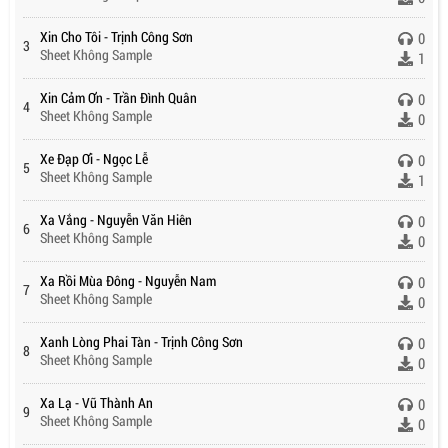
Xin Cho Tôi - Trịnh Công Sơn
0
3
Sheet Không Sample
1
Xin Cảm Ơn - Trần Đình Quân
0
4
Sheet Không Sample
0
Xe Đạp Ơi - Ngọc Lễ
0
5
Sheet Không Sample
1
Xa Vắng - Nguyễn Văn Hiên
0
6
Sheet Không Sample
0
Xa Rồi Mùa Đông - Nguyễn Nam
0
7
Sheet Không Sample
0
Xanh Lòng Phai Tàn - Trịnh Công Sơn
0
8
Sheet Không Sample
0
Xa Lạ - Vũ Thành An
0
9
Sheet Không Sample
0