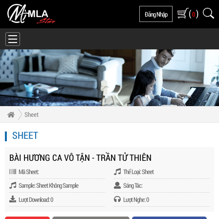
(
)
Đăng Nhập
0
Sheet
SHEET
BÀI HƯƠNG CA VÔ TẬN - TRẦN TỬ THIÊN
Mã Sheet:
Thể Loại: Sheet
Sample: Sheet Không Sample
Sáng Tác:
Lượt Download: 0
Lượt Nghe: 0