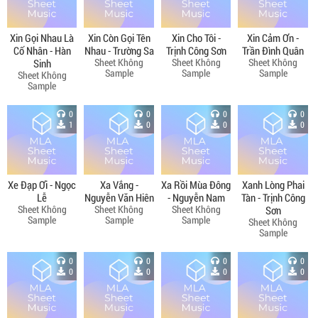
Xin Gọi Nhau Là
Xin Còn Gọi Tên
Xin Cho Tôi -
Xin Cảm Ơn -
Cố Nhân - Hàn
Nhau - Trường Sa
Trịnh Công Sơn
Trần Đình Quân
Sheet Không
Sheet Không
Sheet Không
Sinh
Sample
Sample
Sample
Sheet Không
Sample
0
0
0
0
1
0
0
0
Xe Đạp Ơi - Ngọc
Xa Vắng -
Xa Rồi Mùa Đông
Xanh Lòng Phai
Lễ
Nguyễn Văn Hiên
- Nguyễn Nam
Tàn - Trịnh Công
Sheet Không
Sheet Không
Sheet Không
Sơn
Sample
Sample
Sample
Sheet Không
Sample
0
0
0
0
0
0
0
0