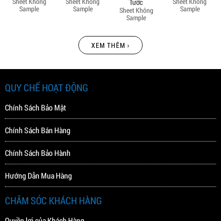
Sheet Không
Sheet Không
Sheet Không
Tước
Sample
Sample
Sample
Sheet Không
Sample
XEM THÊM ›
QUY CHẾ HOẠT ĐỘNG
Chính Sách Bảo Mật
Chính Sách Bán Hàng
Chính Sách Bảo Hành
Hướng Dẫn Mua Hàng
CHĂM SÓC KHÁCH HÀNG
Quyền lợi của Khách Hàng