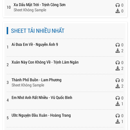
Xa Dấu Mặt Trời - Trịnh Công Sơn
0
10
Sheet Không Sample
0
SHEET TẢI NHIỀU NHẤT
Ai Đưa Em Về - Nguyễn Ánh 9
0
1
2
Xuân Này Con Không Về - Trịnh Lâm Ngân
0
2
2
Thành Phố Buồn - Lam Phương
0
3
Sheet Không Sample
2
Em Nhớ Anh Rất Nhiều - Vũ Quốc Bình
0
4
1
Ước Nguyện Đầu Xuân - Hoàng Trang
0
5
1