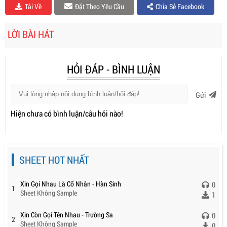
Tải Về
Đặt Theo Yêu Cầu
Chia Sẻ Facebook
LỜI BÀI HÁT
HỎI ĐÁP - BÌNH LUẬN
Gửi
Hiện chưa có bình luận/câu hỏi nào!
SHEET HOT NHẤT
Xin Gọi Nhau Là Cố Nhân - Hàn Sinh
0
1
Sheet Không Sample
1
Xin Còn Gọi Tên Nhau - Trường Sa
0
2
Sheet Không Sample
0