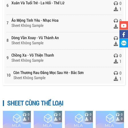
Xuân Và Tuổi Trẻ - La Hối - Thế Lữ
0
6
1
Ảo Mộng Tình Yêu - Nhạc Hoa
0
7
Sheet Không Sample
1
Dòng Vần Xoay - Vũ Thành An
0
8
Sheet Không Sample
1
Chồng Xa - Võ Thiện Thanh
0
9
Sheet Không Sample
1
Còn Thương Rau Đắng Mọc Sau Hè - Bắc Sơn
0
10
Sheet Không Sample
1
SHEET CÙNG THỂ LOẠI
0
0
0
0
1
0
1
0