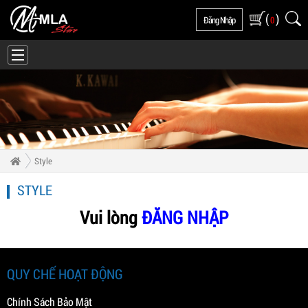
(
)
Đăng Nhập
0
Style
STYLE
Vui lòng
ĐĂNG NHẬP
QUY CHẾ HOẠT ĐỘNG
Chính Sách Bảo Mật