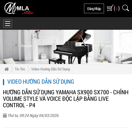
(
)
Đăng Nhập
0
Tin Tức
Video Hướng Dẫn Sử Dụng
VIDEO HƯỚNG DẪN SỬ DỤNG
HƯỚNG DẪN SỬ DỤNG YAMAHA SX900 SX700 - CHỈNH
VOLUME STYLE VÀ VOICE ĐỘC LẬP BẰNG LIVE
CONTROL - P4
Thứ tư, 09:24 Ngày 04/03/2026.