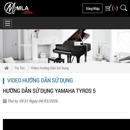
(
)
Đăng Nhập
0
Tin Tức
Video Hướng Dẫn Sử Dụng
VIDEO HƯỚNG DẪN SỬ DỤNG
HƯỚNG DẪN SỬ DỤNG YAMAHA TYROS 5
Thứ tư, 09:51 Ngày 04/03/2026.