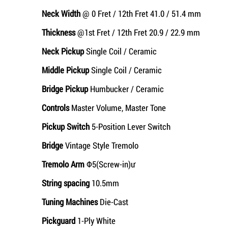
Neck Width
@ 0 Fret / 12th Fret 41.0 / 51.4 mm
Thickness
@1st Fret / 12th Fret 20.9 / 22.9 mm
Neck Pickup
Single Coil / Ceramic
Middle Pickup
Single Coil / Ceramic
Bridge Pickup
Humbucker / Ceramic
Controls
Master Volume, Master Tone
Pickup Switch
5-Position Lever Switch
Bridge
Vintage Style Tremolo
Tremolo Arm
Φ5(Screw-in)ư
String spacing
10.5mm
Tuning Machines
Die-Cast
Pickguard
1-Ply White