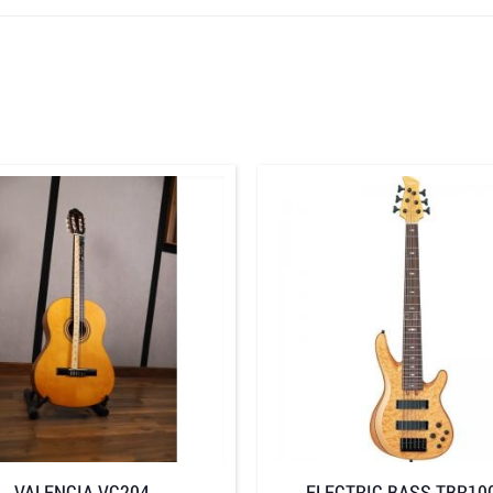
VALENCIA VC204
ELECTRIC BASS TBR100