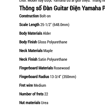
chơi. Model này được Yamaha ưu ái giới thiệu: "mang nhữ
Thông số Đàn Guitar Điện Yamaha P
Construction
Bolt-on
Scale Length
25-1/2" (648.0mm)
Body Materials
Alder
Body Finish
Gloss Polyurethane
Neck Materials
Maple
Neck Finish
Satin Polyurethane
Fingerboard Materials
Rosewood
Fingerboard Radius
13-3/4" (350mm)
Fret wire
Medium
Number of frets
22
Nut materials
Urea