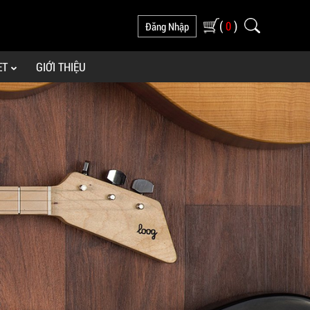
(
)
0
Đăng Nhập
ET
GIỚI THIỆU