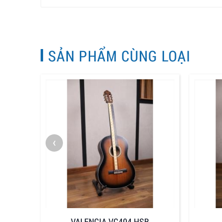
SẢN PHẨM CÙNG LOẠI
‹
VALENCIA VC404 HSB