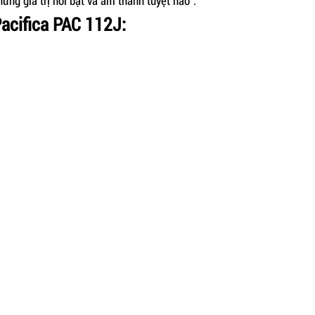
ng giá trị nổi bật và âm thanh tuyệt hảo".
acifica PAC 112J: