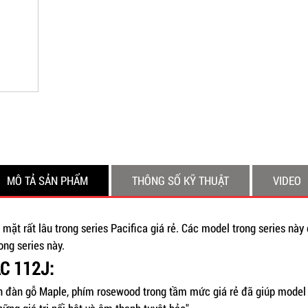
MÔ TẢ SẢN PHẨM
THÔNG SỐ KỸ THUẬT
VIDEO
 mặt rất lâu trong series Pacifica giá rẻ. Các model trong series này 
ng series này.
AC 112J:
n đàn gỗ Maple, phím rosewood trong tầm mức giá rẻ đã giúp model