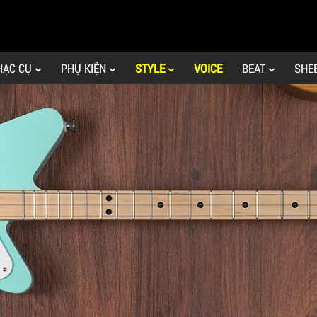
HẠC CỤ
PHỤ KIỆN
STYLE
VOICE
BEAT
SHE