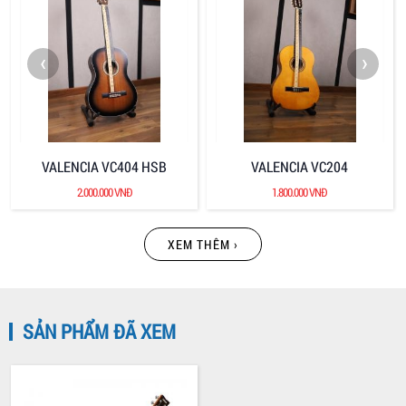
‹
›
VALENCIA VC404 HSB
VALENCIA VC204
2.000.000 VNĐ
1.800.000 VNĐ
XEM THÊM ›
SẢN PHẨM ĐÃ XEM