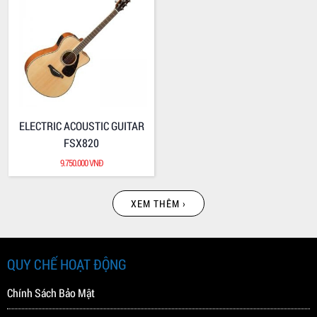
ELECTRIC BASS TBR1006J
ELECTRIC BASS TBR1005J
25.000.000 VNĐ
23.300.000 VNĐ
ELECTRIC ACOUSTIC GUITAR
FSX820
9.750.000 VNĐ
XEM THÊM ›
ELECTRIC BASS TRB1004J
ELECTRIC BASS TRBX505
22.000.000 VNĐ
13.600.000 VNĐ
QUY CHẾ HOẠT ĐỘNG
Chính Sách Bảo Mật