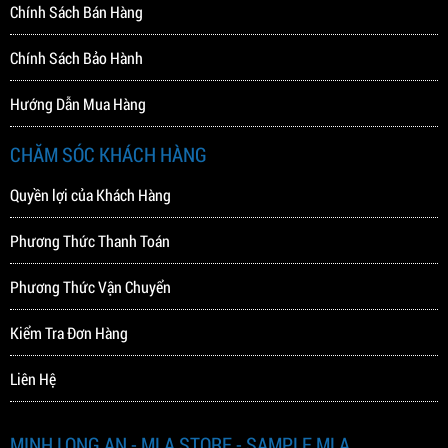
Chính Sách Bán Hàng
Chính Sách Bảo Hành
Hướng Dẫn Mua Hàng
CHĂM SÓC KHÁCH HÀNG
ELECTRIC BASS TRBX504
VALENCIA VC404
12.400.000 VNĐ
2.000.000 VNĐ
Quyền lợi của Khách Hàng
Phương Thức Thanh Toán
Phương Thức Vận Chuyển
Kiểm Tra Đơn Hàng
Liên Hệ
MINH LONG AN - MLA STORE - SAMPLE MLA