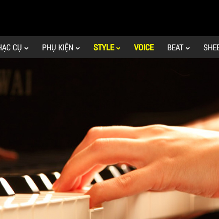
HẠC CỤ
PHỤ KIỆN
STYLE
VOICE
BEAT
SHE