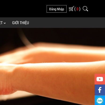
(
)
0
Đăng Nhập
ET
GIỚI THIỆU