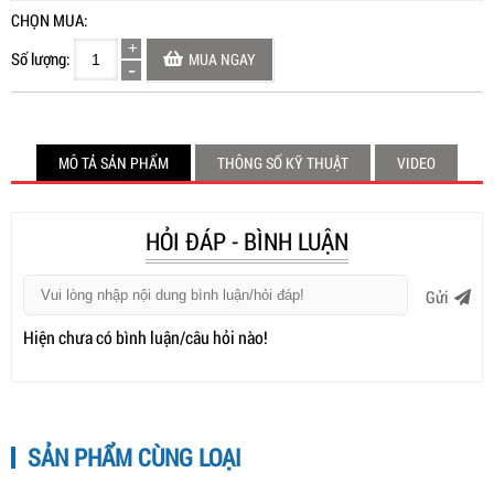
CHỌN MUA:
Số lượng:
MUA NGAY
MÔ TẢ SẢN PHẨM
THÔNG SỐ KỸ THUẬT
VIDEO
HỎI ĐÁP - BÌNH LUẬN
Gửi
Hiện chưa có bình luận/câu hỏi nào!
SẢN PHẨM CÙNG LOẠI