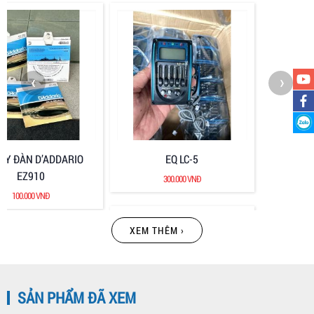
‹
›
EQ LC-5
MIẾNG DÁN CHỐNG XƯỚC
300.000 VNĐ
20.000 VNĐ
XEM THÊM ›
SẢN PHẨM ĐÃ XEM