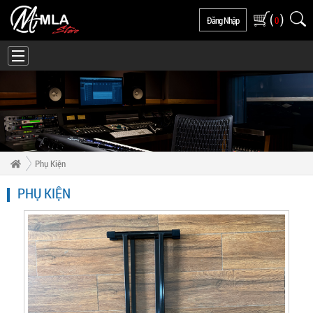
(
)
Đăng Nhập
0
Phụ Kiện
PHỤ KIỆN