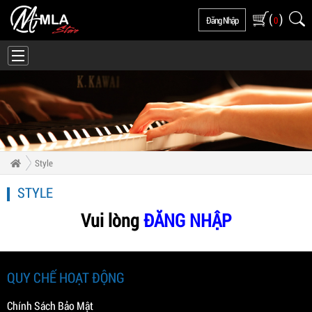
(
)
Đăng Nhập
0
Style
STYLE
Vui lòng
ĐĂNG NHẬP
QUY CHẾ HOẠT ĐỘNG
Chính Sách Bảo Mật