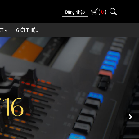
(
)
0
Đăng Nhập
ET
GIỚI THIỆU