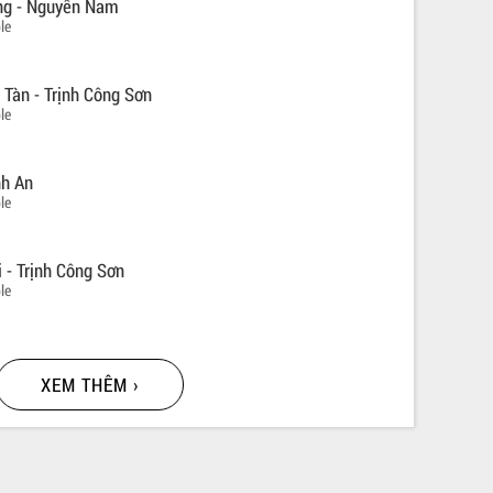
ng - Nguyễn Nam
le
 Tàn - Trịnh Công Sơn
le
nh An
le
 - Trịnh Công Sơn
le
XEM THÊM ›