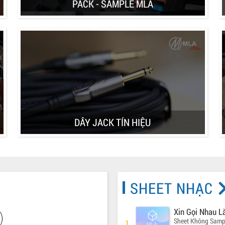
PACK - SAMPLE MLA
DÂY JACK TÍN HIỆU
SHEET NHẠC
Xin Gọi Nhau L
Sheet Không Samp
1