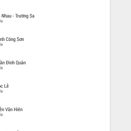
n Nhau - Trường Sa
le
rịnh Công Sơn
le
rần Đình Quân
le
ọc Lễ
le
ễn Văn Hiên
le