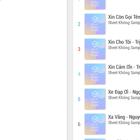
Xin Còn Gọi Tê
Sheet Không Samp
2
Xin Cho Tôi - T
Sheet Không Samp
3
Xin Cảm Ơn - T
Sheet Không Samp
4
Xe Đạp Ơi - Ng
Sheet Không Samp
5
Xa Vắng - Nguy
Sheet Không Samp
6