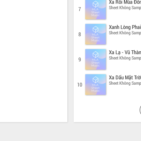
Xa Rồi Mùa Đô
Sheet Không Samp
7
Xanh Lòng Phai
Sheet Không Samp
8
Xa Lạ - Vũ Thà
Sheet Không Samp
9
Xa Dấu Mặt Trời
Sheet Không Samp
10