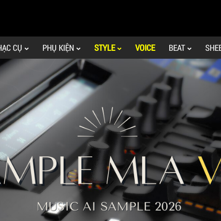
HẠC CỤ
PHỤ KIỆN
STYLE
VOICE
BEAT
SHE