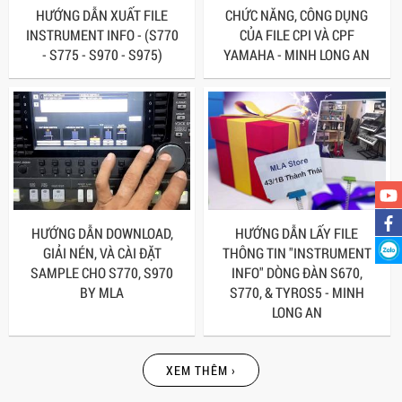
HƯỚNG DẪN XUẤT FILE
CHỨC NĂNG, CÔNG DỤNG
INSTRUMENT INFO - (S770
CỦA FILE CPI VÀ CPF
- S775 - S970 - S975)
YAMAHA - MINH LONG AN
HƯỚNG DẪN DOWNLOAD,
HƯỚNG DẪN LẤY FILE
GIẢI NÉN, VÀ CÀI ĐẶT
THÔNG TIN "INSTRUMENT
SAMPLE CHO S770, S970
INFO" DÒNG ĐÀN S670,
BY MLA
S770, & TYROS5 - MINH
LONG AN
XEM THÊM ›