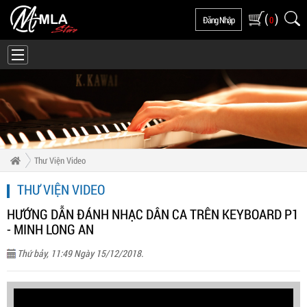
(
)
Đăng Nhập
0
Thư Viện Video
THƯ VIỆN VIDEO
HƯỚNG DẪN ĐÁNH NHẠC DÂN CA TRÊN KEYBOARD P1
- MINH LONG AN
Thứ bảy, 11:49 Ngày 15/12/2018.